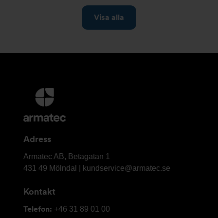
Ytterligare
information
och
kontaktuppgifter
Adress
Armatec
Armatec AB, Betagatan 1
AB
431 49 Mölndal |
kundservice@armatec.se
Kontakt
Telefon:
+46 31 89 01 00