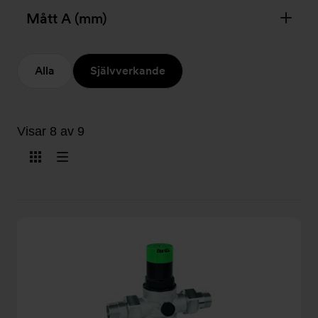
Mått A (mm)
Alla
Självverkande
Visar 8 av 9
Visa
Visa
som
som
kort
lista