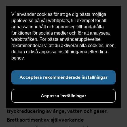
Vi använder cookies för att ge dig bästa möjliga
Visa
0 varor
Snabborder
upplevelse på vår webbplats, till exempel för att
inneh
anpassa innehåll och annonser, tillhandahålla
funktioner för sociala medier och för att analysera
webbtrafiken. För bästa användarupplevelse
Du
Armatec
>
Produkter
>
Ventiler
>
rekommenderar vi att du aktiverar alla cookies, men
är
Reducerventiler
>
Självverkande
här:
du kan också anpassa inställningarna efter dina
behov.
Läs mer om våra cookies här.
Acceptera rekommenderade inställningar
Självverkande
Anpassa inställningar
Självverkande reducerventiler används för
tryckreducering av ånga, vatten och gaser.
Brett sortiment av självverkande