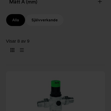
Mått A (mm)
Alla
Självverkande
Visar 8 av 9
Visa
Visa
som
som
kort
lista