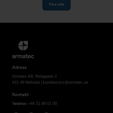
Ytterligare
information
och
kontaktuppgifter
Adress
Armatec
Armatec AB, Betagatan 1
AB
431 49 Mölndal |
kundservice@armatec.se
Kontakt
Telefon:
+46 31 89 01 00