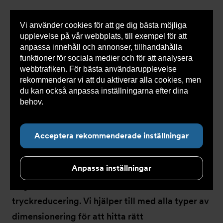
Vi använder cookies för att ge dig bästa möjliga
Visa
0 varor
Snabborder
upplevelse på vår webbplats, till exempel för att
inneh
anpassa innehåll och annonser, tillhandahålla
funktioner för sociala medier och för att analysera
webbtrafiken. För bästa användarupplevelse
Du
Armatec
>
Produkter
>
Ventiler
>
Reducerventiler
rekommenderar vi att du aktiverar alla cookies, men
är
här:
du kan också anpassa inställningarna efter dina
behov.
Läs mer om våra cookies här.
Reducerventiler
Acceptera rekommenderade inställningar
Anpassa inställningar
I vårt sortiment finns reducerventiler för att
tillgodose dina önskemål och behov inom
tryckreducering. Vi hjälper till med alla typer av
dimensionering för att hitta rätt