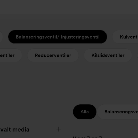
Balanseringsventil/ Injusteringsventil
Kulventi
entiler
Reducerventiler
Kilslidsventiler
Alla
Balanseringsven
 valt media