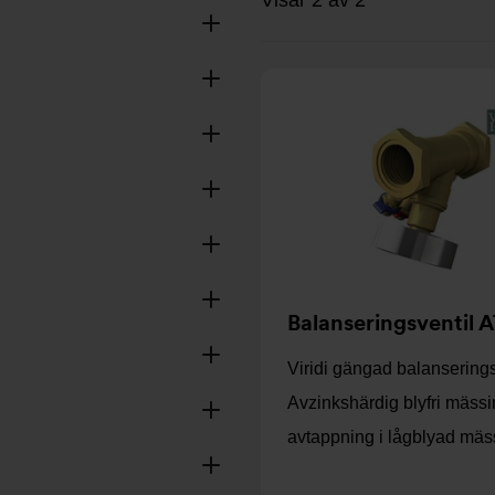
Visar 2 av 2
Balanseringsventil 
Viridi gängad balanserings
Avzinkshärdig blyfri mäss
avtappning i lågblyad mäs