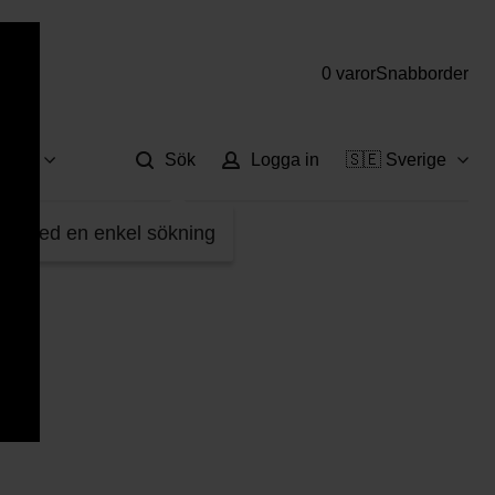
0 varor
Snabborder
Hjä
vice
Sök
Logga in
🇸🇪 Sverige
fter med en enkel sökning