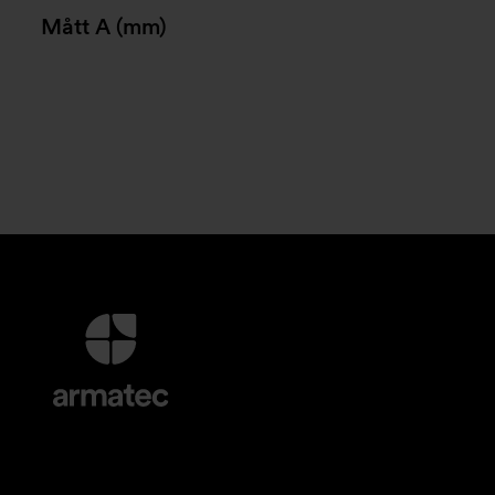
Mått A (mm)
Ytterligare
information
och
kontaktuppgifter