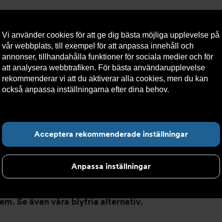
Vi använder cookies för att ge dig bästa möjliga upplevelse på
vår webbplats, till exempel för att anpassa innehåll och
annonser, tillhandahålla funktioner för sociala medier och för
att analysera webbtrafiken. För bästa användarupplevelse
llt
Om Armatec
Hållbarhet
Kontakta oss
Kundser
rekommenderar vi att du aktiverar alla cookies, men du kan
också anpassa inställningarna efter dina behov.
Läs mer om
våra cookies här.
justeringsventil
Hitta det du letar e
Acceptera rekommenderade inställningar
teringsventil
Anpassa inställningar
m. Se även våra blyfria alternativ.