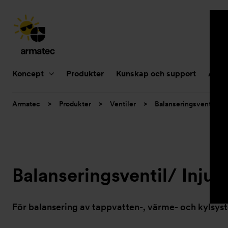
Huvudnavigering
Koncept
Produkter
Kunskap och support
Aktue
Du
Armatec
>
Produkter
>
Ventiler
>
Balanseringsventil/ In
är
här:
Balanseringsventil/ Injus
För balansering av tappvatten-, värme- och kylsyste