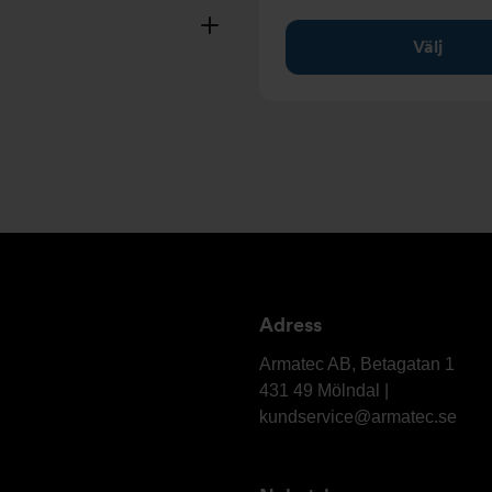
Välj
Adress
Armatec
AB
Armatec AB, Betagatan 1
431 49 Mölndal |
kundservice@armatec.se