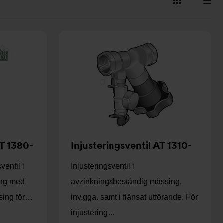
Visa
Visa
som
som
kort
lista
AT 1380-
Injusteringsventil AT 1310-
ventil i
Injusteringsventil i
ing med
avzinkningsbeständig mässing,
sing för…
inv.gga. samt i flänsat utförande. För
injustering…