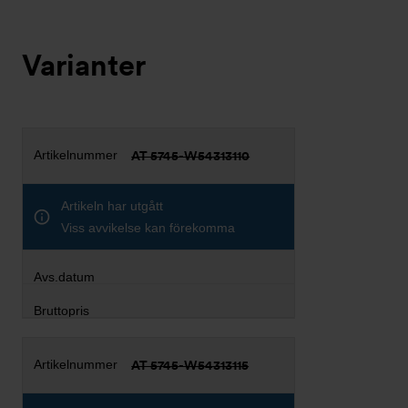
Varianter
AT 5745-W54313110
Artikeln har utgått
Viss avvikelse kan förekomma
AT 5745-W54313115