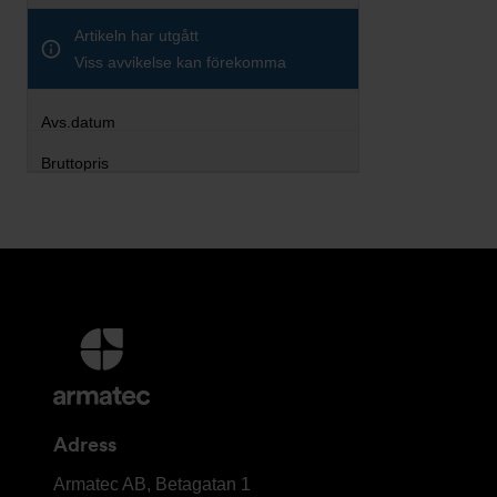
Artikeln har utgått
Viss avvikelse kan förekomma
Ytterligare
information
och
kontaktuppgifter
Adress
Armatec
Armatec AB, Betagatan 1