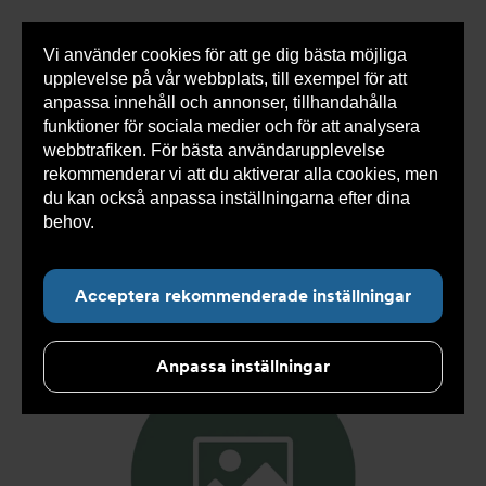
Vi använder cookies för att ge dig bästa möjliga
Visa
0 varor
Snabborder
upplevelse på vår webbplats, till exempel för att
inneh
anpassa innehåll och annonser, tillhandahålla
funktioner för sociala medier och för att analysera
webbtrafiken. För bästa användarupplevelse
Du
Armatec
>
Produkter
>
Kyla
>
Utgången produkt
rekommenderar vi att du aktiverar alla cookies, men
är
>
Slang PA AT 5745-
>
Slang PA DN25 F1" x F1" 1000mm
här:
AT 5745-W55414110
du kan också anpassa inställningarna efter dina
behov.
Läs mer om våra cookies här.
Acceptera rekommenderade inställningar
Anpassa inställningar