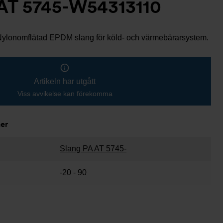
T 5745-W54313110
Nylonomflätad EPDM slang för köld- och värmebärarsystem.
Artikeln har utgått
Viss avvikelse kan förekomma
ner
Slang PA AT 5745-
-20 - 90