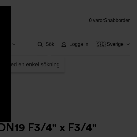
0 varor
Snabborder
Hjä
vice
Sök
Logga in
🇸🇪 Sverige
W54313110
fter med en enkel sökning
DN19 F3/4" x F3/4"