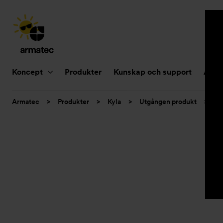
Huvudnavigering
Koncept
Produkter
Kunskap och support
Aktue
Du
Armatec
>
Produkter
>
Kyla
>
Utgången produkt
>
Sl
är
här: