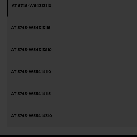
AT 5745-W54313110
AT 5745-W54313115
AT 5745-W54313210
AT 5745-W55414110
AT 5745-W55414115
AT 5745-W55414310