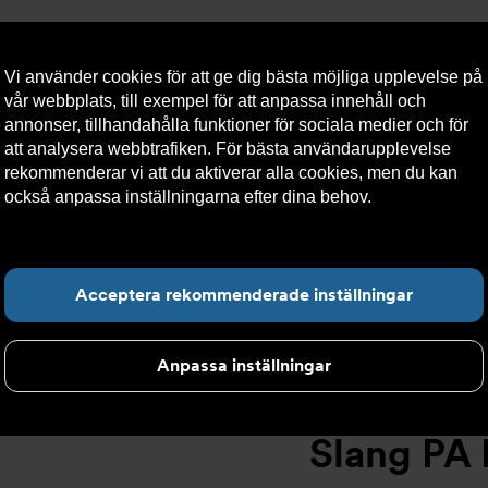
Vi använder cookies för att ge dig bästa möjliga upplevelse på
vår webbplats, till exempel för att anpassa innehåll och
annonser, tillhandahålla funktioner för sociala medier och för
att analysera webbtrafiken. För bästa användarupplevelse
llt
Om Armatec
Hållbarhet
Kontakta oss
Kundser
rekommenderar vi att du aktiverar alla cookies, men du kan
också anpassa inställningarna efter dina behov.
Läs mer om
våra cookies här.
ang PA AT 5745-
>
Slang PA DN19 F3/4" x F3/4" 1000mm AT 5745-
Hitta det du letar e
Acceptera rekommenderade inställningar
Anpassa inställningar
Slang PA 