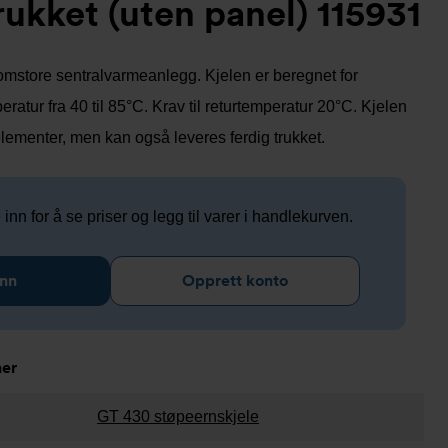
kket (uten panel) 115931
lomstore sentralvarmeanlegg. Kjelen er beregnet for
ratur fra 40 til 85°C. Krav til returtemperatur 20°C. Kjelen
elementer, men kan også leveres ferdig trukket.
nn for å se priser og legg til varer i handlekurven.
inn
Opprett konto
ner
GT 430 støpeernskjele