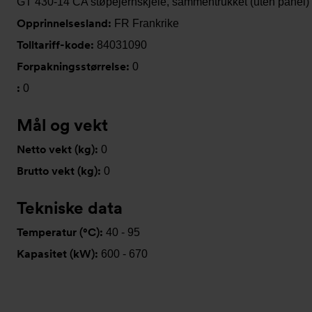
GT 430-14 CA støpejernskjele, sammentrukket (uten panel)
Opprinnelsesland:
FR Frankrike
Tolltariff-kode:
84031090
Forpakningsstørrelse:
0
:
0
Mål og vekt
Netto vekt (kg):
0
Brutto vekt (kg):
0
Tekniske data
Temperatur (°C):
40 - 95
Kapasitet (kW):
600 - 670