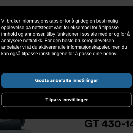
Vi bruker informasjonskapsler for å gi deg en best mulig
opplevelse på nettstedet vårt, for eksempel for å tilpasse
innhold og annonser, tilby funksjoner i sosiale medier og for å
analysere nettrafikk. For den beste brukeropplevelsen
Nyheter
Om oss
Kontakt oss
Nettbutikk
Bærekraft
anbefaler vi at du aktiverer alle informasjonskapsler, men du
kan også tilpasse innstillingene for å passe dine behov.
Les
mer om informasjonskapsler her.
>
GT 430 støpeernskjele
>
GT 430-14 CA støpejernskjele, sammen
Fin
Godta anbefalte innstillinger
Tilpass innstillinger
GT 430-14