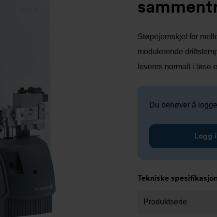
sammentru
Støpejernskjel for mel
modulerende driftstempe
leveres normalt i løse 
Du behøver å logge i
Logg 
Tekniske spesifikasjo
Produktserie