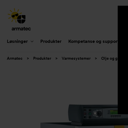
Hovednavigasjon
Løsninger
Produkter
Kompetanse og support
Du
Armatec
>
Produkter
>
Varmesystemer
>
Olje og gass
er
her: