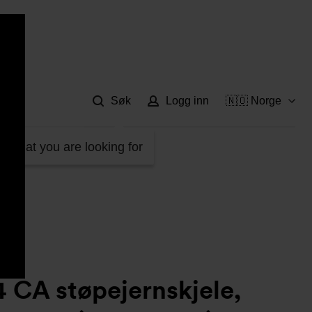
Hje
Søk
Logg inn
🇳🇴 Norge
trukket (uten panel) 115931
d what you are looking for
 CA støpejernskjele,