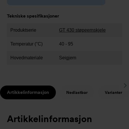
Tekniske spesifikasjoner
Produktserie
GT 430 støpeernskjele
Temperatur (°C)
40 - 95
Hovedmateriale
Seigjern
S
Artikkelinformasjon
Nedlastbar
Varianter
t
Artikkelinformasjon