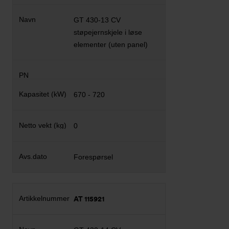
GT 430-13 CV
støpejernskjele i løse
elementer (uten panel)
670 - 720
0
Forespørsel
AT 115921