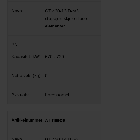
GT 430-13 D-m3
støpejernskjele i løse
elementer
670 - 720
0
Forespørsel
AT 115909
GT 430-14 D-m3