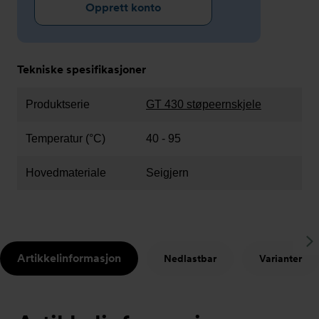
Opprett konto
Tekniske spesifikasjoner
Produktserie
GT 430 støpeernskjele
Temperatur (°C)
40 - 95
Hovedmateriale
Seigjern
S
Artikkelinformasjon
Nedlastbar
Varianter
t