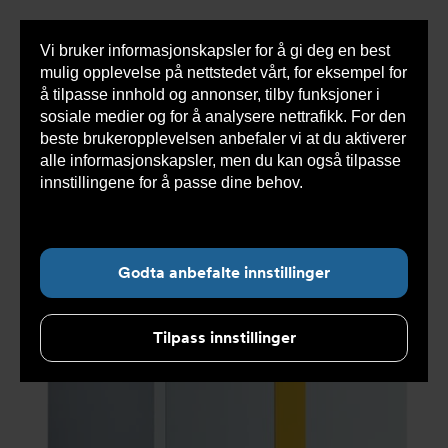
Vi bruker informasjonskapsler for å gi deg en best
Sho
mulig opplevelse på nettstedet vårt, for eksempel for
cont
å tilpasse innhold og annonser, tilby funksjoner i
sosiale medier og for å analysere nettrafikk. For den
beste brukeropplevelsen anbefaler vi at du aktiverer
Du
Armatec
>
Produkter
>
Varmesystemer
>
Olje og
alle informasjonskapsler, men du kan også tilpasse
er
gass
>
GT 430 støpeernskjele
>
GT 430-9 K3
her:
støpejernskjele i løse elementer, 390-450 kW 115897
innstillingene for å passe dine behov.
Les mer om
informasjonskapsler her.
Godta anbefalte innstillinger
Tilpass innstillinger