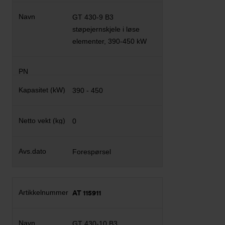
GT 430-9 B3
støpejernskjele i løse
elementer, 390-450 kW
390 - 450
0
Forespørsel
AT 115911
GT 430-10 B3