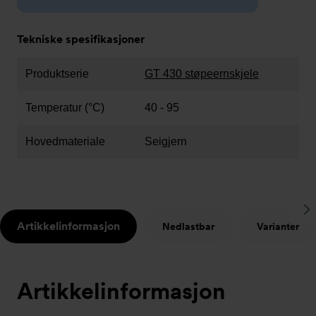
Tekniske spesifikasjoner
Produktserie
GT 430 støpeernskjele
Temperatur (°C)
40 - 95
Hovedmateriale
Seigjern
S
Artikkelinformasjon
Nedlastbar
Varianter
t
Artikkelinformasjon