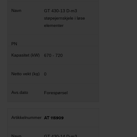
GT 430-13 D-m3
støpejernskjele i løse
elementer
670 - 720
0
Forespørsel
AT 115909
GT 430-14 D-m3