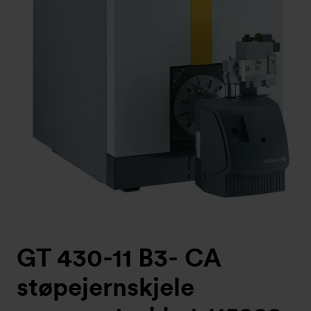
GT 430-11 B3- CA
støpejernskjele