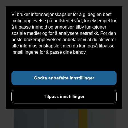
Vi bruker informasjonskapsler for å gi deg en best
Sho
mulig opplevelse på nettstedet vårt, for eksempel for
cont
å tilpasse innhold og annonser, tilby funksjoner i
sosiale medier og for å analysere nettrafikk. For den
beste brukeropplevelsen anbefaler vi at du aktiverer
Du
Armatec
>
Produkter
>
Varmesystemer
>
Olje og
alle informasjonskapsler, men du kan også tilpasse
er
gass
>
GT 430 støpeernskjele
>
GT 430-11 B3- CA
her:
støpejernskjele sammentrukket 115928
innstillingene for å passe dine behov.
Les mer om
informasjonskapsler her.
Godta anbefalte innstillinger
Tilpass innstillinger