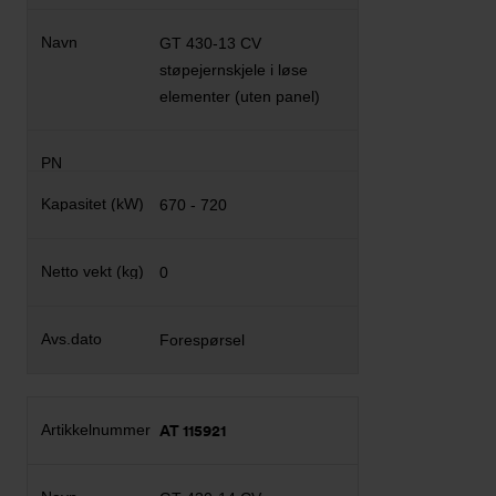
GT 430-13 CV
støpejernskjele i løse
elementer (uten panel)
670 - 720
0
Forespørsel
AT 115921