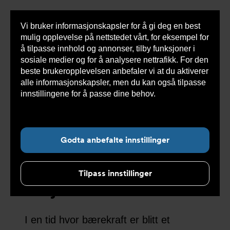
Vi bruker informasjonskapsler for å gi deg en best
Sho
mulig opplevelse på nettstedet vårt, for eksempel for
cont
å tilpasse innhold og annonser, tilby funksjoner i
sosiale medier og for å analysere nettrafikk. For den
beste brukeropplevelsen anbefaler vi at du aktiverer
alle informasjonskapsler, men du kan også tilpasse
Undernavigasjon for ”Løsninger”
innstillingene for å passe dine behov.
Les mer om
informasjonskapsler her.
Bærekraftig
ventilvalg: Veien til
Godta anbefalte innstillinger
effektiv drift og
Tilpass innstillinger
miljøbevissthet
I en tid hvor bærekraft er blitt et