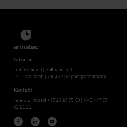
Mer
informasjon
og
kontaktinformasjon
Adresse
Armatec
Trollåsveien 6 | Solbråveien 61
AS
1414 Trollåsen | 1383 Asker
post@armatec.no
Kontakt
Telefon:
Industri +47 23 24 55 00 | VVS +47 67
52 21 21