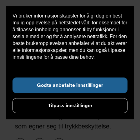
Vi bruker informasjonskapsler for å gi deg en best
Sho
mulig opplevelse på nettstedet vårt, for eksempel for
cont
å tilpasse innhold og annonser, tilby funksjoner i
sosiale medier og for å analysere nettrafikk. For den
beste brukeropplevelsen anbefaler vi at du aktiverer
alle informasjonskapsler, men du kan også tilpasse
Undernavigasjon for ”Løsninger”
innstillingene for å passe dine behov.
Les mer om
informasjonskapsler her.
LESER ventiler for
trykkbeskyttelse
Godta anbefalte innstillinger
Tilpass innstillinger
Her finner du litt informasjon om
bruksområder og Leser ventil produkter
som egner seg til trykkbeskyttelse.