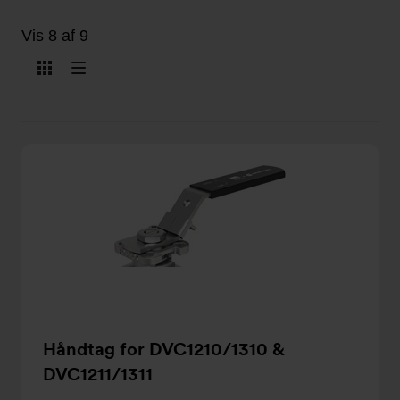
Vis 8 af 9
Vis
Vis
som
som
kort
liste
Håndtag for DVC1210/1310 &
DVC1211/1311