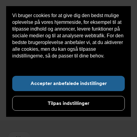
Vi bruger cookies for at give dig den bedst mulige
Sho
oplevelse på vores hjemmeside, for eksempel til at
cont
tilpasse indhold og annoncer, levere funktioner på
sociale medier og til at analysere webtrafik. For den
bedste brugeroplevelse anbefaler vi, at du aktiverer
Du
Armatec
>
Produkter
>
Ventiler
>
Reservedele og
alle cookies, men du kan også tilpasse
er
tilbehør ventiler
>
Øvrigt
her:
indstillingerne, så de passer til dine behov.
Læs
mere om cookies her.
Accepter anbefalede indstillinger
Øvrigt
Tilpas indstillinger