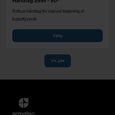
Håndtag 2955 - 90°
Robust håndtag for manuel betjening af
butterflyventil
Vælg
Yderligere
information
og