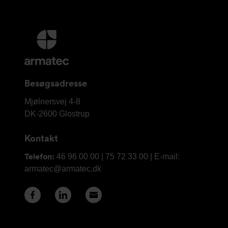
Yderligere
information
og
kontaktoplysninger
Besøgsadresse
Armatec
Mjølnersvej 4-8
A/S
DK-2600
Glostrup
Kontakt
Telefon:
46 96 00 00 | 75 72 33 00 | E-mail:
armatec@armatec.dk