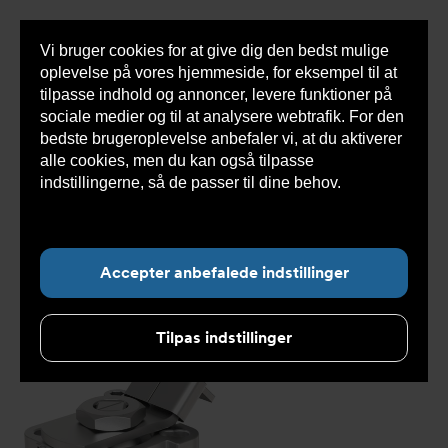
Vi bruger cookies for at give dig den bedst mulige
Sho
oplevelse på vores hjemmeside, for eksempel til at
cont
tilpasse indhold og annoncer, levere funktioner på
sociale medier og til at analysere webtrafik. For den
bedste brugeroplevelse anbefaler vi, at du aktiverer
Du
Armatec
>
Produkter
>
Ventiler
>
Reservedele og
alle cookies, men du kan også tilpasse
er
tilbehør ventiler
>
Øvrigt
>
Håndtag for DVC1210/1310
her:
& DVC1211/1311
indstillingerne, så de passer til dine behov.
Læs
mere om cookies her.
Accepter anbefalede indstillinger
Tilpas indstillinger