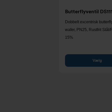
Butterflyventil DS11
Dobbelt excentrisk butterfl
wafer, PN25, Rustfrit Stål
15%
Vælg