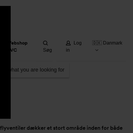
Hjæ
Webshop
Log
🇩🇰 Danmark
DVC
Søg
in
ind what you are looking for
erflyventiler dækker et stort område inden for både