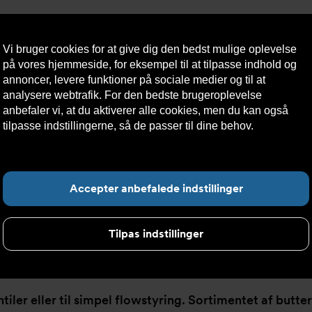
Vi bruger cookies for at give dig den bedst mulige oplevelse
på vores hjemmeside, for eksempel til at tilpasse indhold og
annoncer, levere funktioner på sociale medier og til at
analysere webtrafik. For den bedste brugeroplevelse
æredygtighed
Kontakt
Teknisk
Kundeservice
anbefaler vi, at du aktiverer alle cookies, men du kan også
os
hjælp
tilpasse indstillingerne, så de passer til dine behov.
Læs mere
om cookies her.
F
Accepter anbefalede indstillinger
Tilpas indstillinger
iler eller til simpel flowstyring. Sortimentet af butt