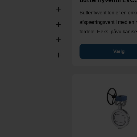
Butterflyventil EVC
Butterflyventilen er en enk
afspærringsventil med en
fordele. F.eks. påvulkanis
Vælg