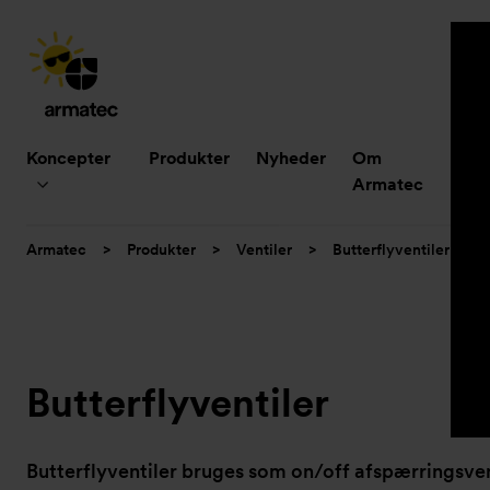
Hovedmenu
Koncepter
Produkter
Nyheder
Om
B
Armatec
Du
Armatec
>
Produkter
>
Ventiler
>
Butterflyventiler
er
her:
Butterflyventiler
Butterflyventiler bruges som on/off afspærringsvent