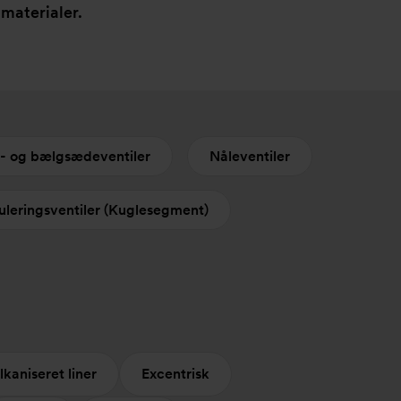
 materialer.
 og bælgsædeventiler
Nåleventiler
uleringsventiler (Kuglesegment)
kaniseret liner
Excentrisk