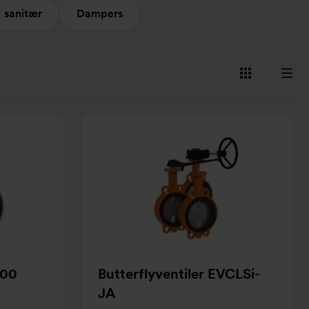
sanitær
Dampers
Vis
Vis
som
som
kort
liste
300
Butterflyventiler EVCLSi-
JA