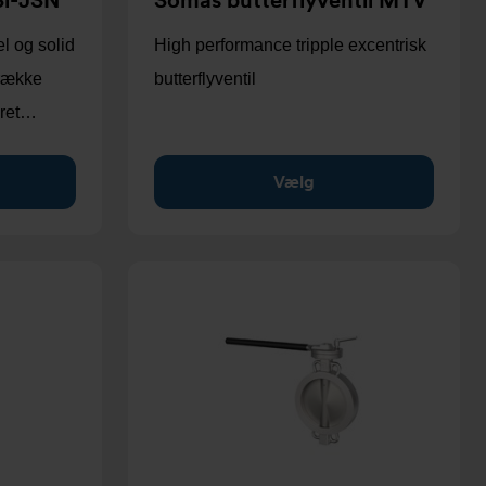
Si-JSN
Somas butterflyventil MTV
el og solid
High performance tripple excentrisk
 række
butterflyventil
eret…
Vælg