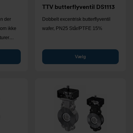
TTV butterflyventil DS1113
gn der
Dobbelt excentrisk butterflyventil
 som ikke
wafer, PN25 Står/PTFE 15%
aturer…
Vælg