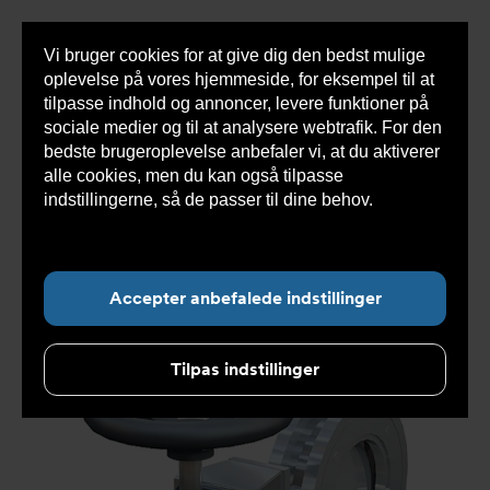
Vi bruger cookies for at give dig den bedst mulige
Sho
oplevelse på vores hjemmeside, for eksempel til at
cont
tilpasse indhold og annoncer, levere funktioner på
sociale medier og til at analysere webtrafik. For den
bedste brugeroplevelse anbefaler vi, at du aktiverer
Du
Armatec
>
Produkter
>
Ventiler
>
alle cookies, men du kan også tilpasse
er
Butterflyventiler
>
Excentrisk
>
Somas butterflyventil
her:
MTV
indstillingerne, så de passer til dine behov.
Læs
mere om cookies her.
Accepter anbefalede indstillinger
Tilpas indstillinger