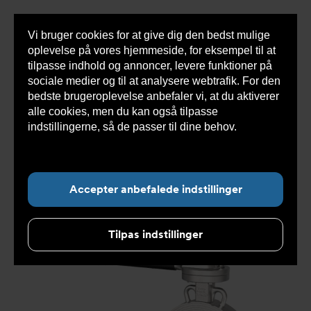
Vi bruger cookies for at give dig den bedst mulige
Sho
oplevelse på vores hjemmeside, for eksempel til at
cont
tilpasse indhold og annoncer, levere funktioner på
sociale medier og til at analysere webtrafik. For den
bedste brugeroplevelse anbefaler vi, at du aktiverer
Du
Armatec
>
Produkter
>
Ventiler
>
alle cookies, men du kan også tilpasse
er
Butterflyventiler
>
Excentrisk
>
TTV butterflyventil
her:
DS1113
indstillingerne, så de passer til dine behov.
Læs
mere om cookies her.
Accepter anbefalede indstillinger
Tilpas indstillinger