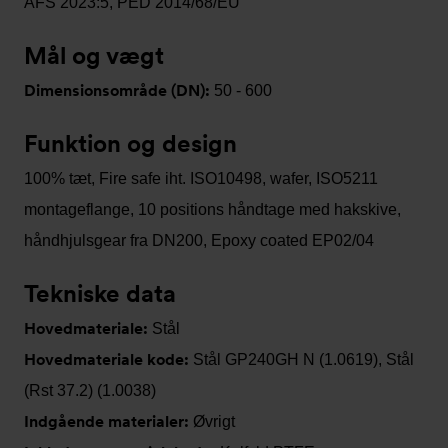
AFS 2023:5, PED 2014/68/EU
Mål og vægt
Dimensionsområde (DN):
50 - 600
Funktion og design
100% tæt, Fire safe iht. ISO10498, wafer, ISO5211
montageflange, 10 positions håndtage med hakskive,
håndhjulsgear fra DN200, Epoxy coated EP02/04
Tekniske data
Hovedmateriale:
Stål
Hovedmateriale kode:
Stål GP240GH N (1.0619), Stål
(Rst 37.2) (1.0038)
Indgående materialer:
Øvrigt