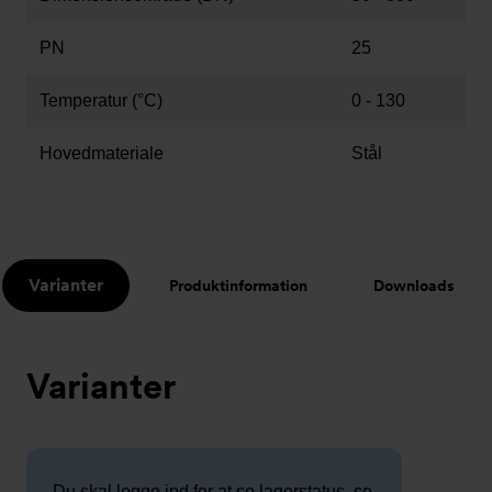
PN
25
Temperatur (°C)
0 - 130
Hovedmateriale
Stål
Varianter
Produktinformation
Downloads
Varianter
Du skal logge ind for at se lagerstatus, se