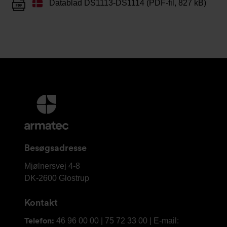
Datablad DS1113-DS1114 (PDF-fil, 827 kB)
Yderligere
information
og
kontaktoplysninger
Besøgsadresse
Armatec
Mjølnersvej 4-8
A/S
DK-2600
Glostrup
Kontakt
Telefon:
46 96 00 00 | 75 72 33 00 | E-mail: