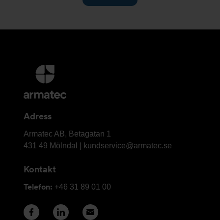
Ytterligare
information
och
kontaktuppgifter
Adress
Armatec
Armatec AB, Betagatan 1
AB
431 49 Mölndal |
kundservice@armatec.se
Kontakt
Telefon:
+46 31 89 01 00