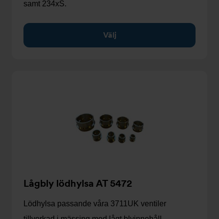
samt 234xS.
Välj
Lågbly lödhylsa AT 5472
Lödhylsa passande våra 3711UK ventiler
tillverkad i mässing med lågt blyinnehåll.