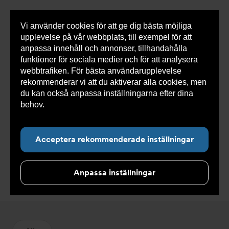
Vi använder cookies för att ge dig bästa möjliga
Visa
0 varor
Snabborder
upplevelse på vår webbplats, till exempel för att
inneh
anpassa innehåll och annonser, tillhandahålla
funktioner för sociala medier och för att analysera
webbtrafiken. För bästa användarupplevelse
Du
Armatec
>
Produkter
>
Ventiler
>
Reservdelar och
rekommenderar vi att du aktiverar alla cookies, men
är
tillbehör ventiler
>
Övrigt
här:
du kan också anpassa inställningarna efter dina
behov.
Läs mer om våra cookies här.
Acceptera rekommenderade inställningar
Övrigt
Anpassa inställningar