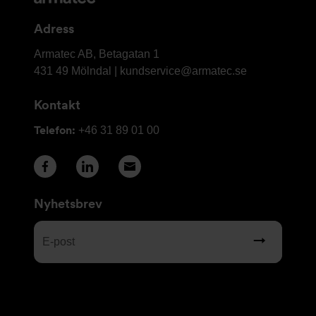
kontaktuppgifter
Adress
Armatec
Armatec AB, Betagatan 1
AB
431 49 Mölndal |
kundservice@armatec.se
Kontakt
Telefon:
+46 31 89 01 00
Nyhetsbrev
E-
post
(Obligatoriskt)