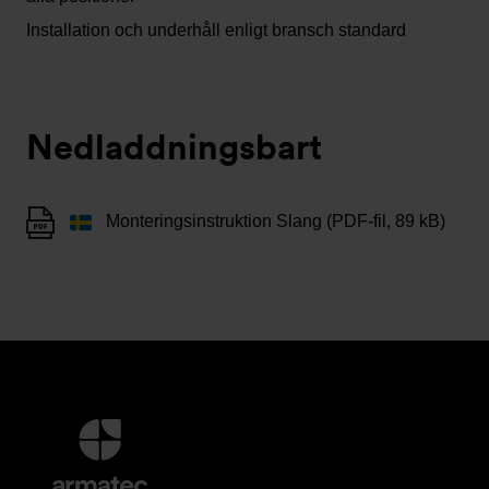
Installation och underhåll enligt bransch standard
Nedladdningsbart
Monteringsinstruktion Slang (PDF-fil, 89 kB)
Ytterligare
information
och