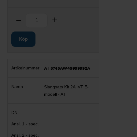
Antal
Ta bort
Lägg till
Köp
AT 5745AW49999992A
Slangsats Kit 2A IVT E-
modell - AT