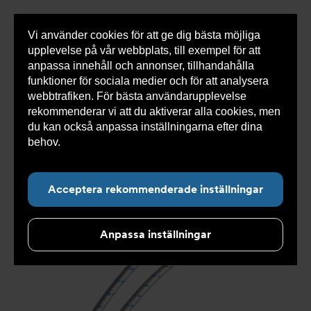
Vi använder cookies för att ge dig bästa möjliga
Visa
0 varor
Snabborder
upplevelse på vår webbplats, till exempel för att
inneh
anpassa innehåll och annonser, tillhandahålla
funktioner för sociala medier och för att analysera
webbtrafiken. För bästa användarupplevelse
Du
Armatec
>
Produkter
>
Kyla
>
Slang
>
rekommenderar vi att du aktiverar alla cookies, men
är
Slangsatser
>
Slangsats AT 5745AW
här:
du kan också anpassa inställningarna efter dina
behov.
Läs mer om våra cookies här.
Acceptera rekommenderade inställningar
Anpassa inställningar