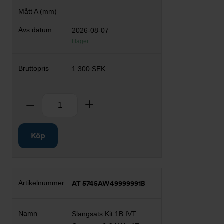
2026-08-07
I lager
1 300 SEK
Antal
Ta bort
Lägg till
Köp
AT 5745AW49999991B
Slangsats Kit 1B IVT