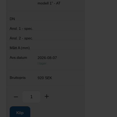
modell 1” - AT
2026-08-07
I lager
920 SEK
Antal
Ta bort
Lägg till
Köp