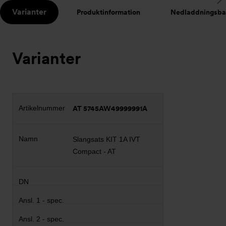
S
Varianter
Produktinformation
Nedladdningsba
t
Varianter
AT 5745AW49999991A
Slangsats KIT 1A IVT
Compact - AT