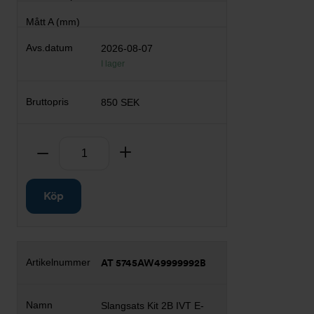
2026-08-07
I lager
850 SEK
Antal
Ta bort
Lägg till
Köp
AT 5745AW49999992B
Slangsats Kit 2B IVT E-