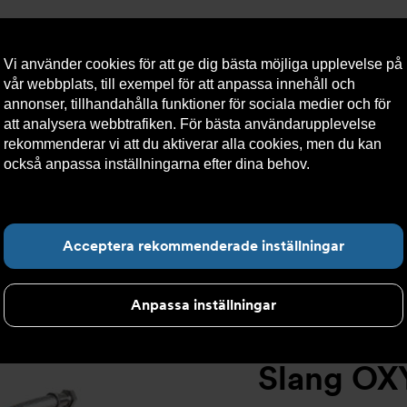
Vi använder cookies för att ge dig bästa möjliga upplevelse på
vår webbplats, till exempel för att anpassa innehåll och
annonser, tillhandahålla funktioner för sociala medier och för
att analysera webbtrafiken. För bästa användarupplevelse
llt
Om Armatec
Hållbarhet
Kontakta oss
Kundser
rekommenderar vi att du aktiverar alla cookies, men du kan
också anpassa inställningarna efter dina behov.
Läs mer om
våra cookies här.
>
Slangsats AT 5745AW
>
Slang OXY AT 5745AW49800002B
Hitta det du letar e
Acceptera rekommenderade inställningar
Anpassa inställningar
Slang O