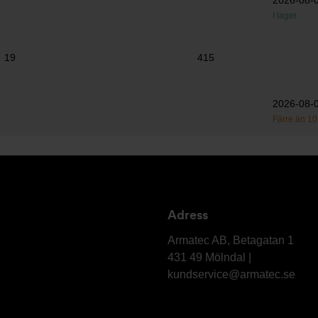
2026-08-
I lager
19
415
2026-08-
Färre än 10 
Adress
Armatec
AB
Armatec AB, Betagatan 1
431 49 Mölndal |
kundservice@armatec.se