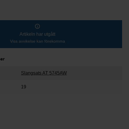
Artikeln har utgått
Viss avvikelse kan förekomma
ner
Slangsats AT 5745AW
19