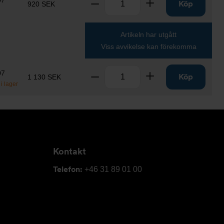
07
Ta bort
Lägg till
Köp
920 SEK
Artikeln har utgått
Viss avvikelse kan förekomma
Antal
07
Ta bort
Lägg till
Köp
1 130 SEK
i lager
Kontakt
Telefon:
+46 31 89 01 00