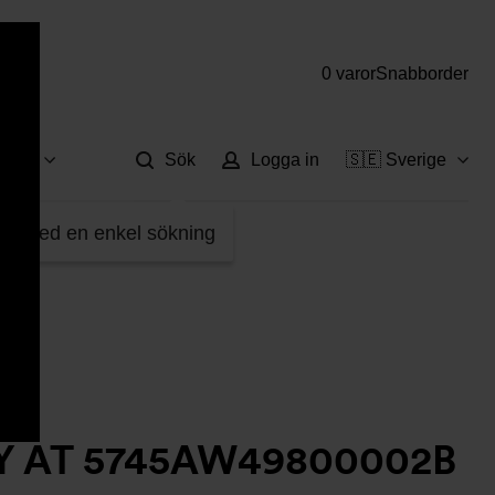
0 varor
Snabborder
Hjä
vice
Sök
Logga in
🇸🇪 Sverige
fter med en enkel sökning
XY AT 5745AW49800002B