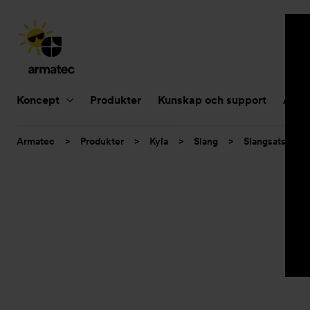
Huvudnavigering
Koncept
Produkter
Kunskap och support
Aktue
Du
Armatec
>
Produkter
>
Kyla
>
Slang
>
Slangsatser
är
här: