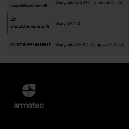
Slangsats Kit 2B IVT E-modell 1” - AT
5745AW49999992B
AT
Slang OXY AT
5745AW49800002B
AT 5745AW49999987
Slangsats AKF IVT Compact 14-16kW
Ytterligare
information
och
kontaktuppgifter