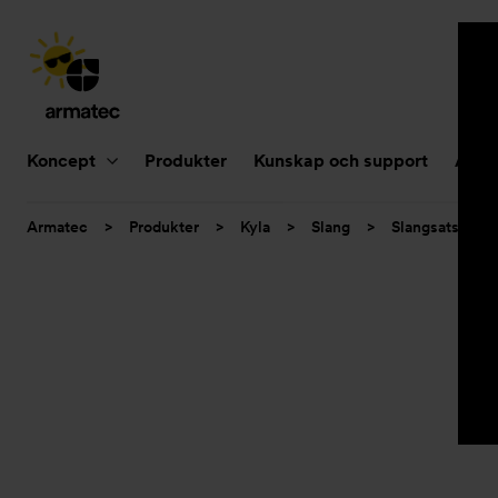
Huvudnavigering
Koncept
Produkter
Kunskap och support
Aktue
Du
Armatec
>
Produkter
>
Kyla
>
Slang
>
Slangsatser
är
här: