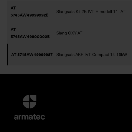
AT
Slangsats Kit 2B IVT E-modell 1” - AT
5745AW49999992B
AT
Slang OXY AT
5745AW49800002B
AT 5745AW49999987
Slangsats AKF IVT Compact 14-16kW
Ytterligare
information
och
kontaktuppgifter