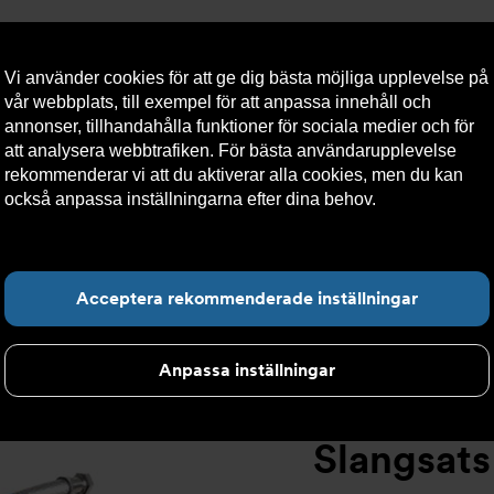
Vi använder cookies för att ge dig bästa möjliga upplevelse på
vår webbplats, till exempel för att anpassa innehåll och
annonser, tillhandahålla funktioner för sociala medier och för
att analysera webbtrafiken. För bästa användarupplevelse
llt
Om Armatec
Hållbarhet
Kontakta oss
Kundser
rekommenderar vi att du aktiverar alla cookies, men du kan
också anpassa inställningarna efter dina behov.
Läs mer om
våra cookies här.
>
Slangsats AT 5745AW
>
Slangsats AKF IVT Compact 14-16kW 
Hitta det du letar e
Acceptera rekommenderade inställningar
Anpassa inställningar
Slangsat