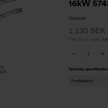
16kW 57
Slangsats
1 130 SEK
Färre än 10 i lager
Le
Antal
Ta bort
Lä
Tekniska specifikatio
Produktserie