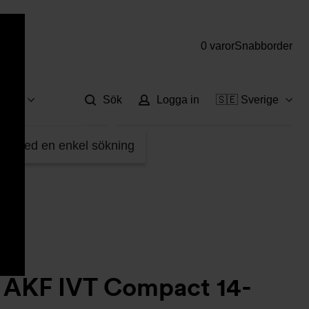
0 varor
Snabborder
Hjä
vice
Sök
Logga in
🇸🇪 Sverige
5745AW49999987
fter med en enkel sökning
s AKF IVT Compact 14-