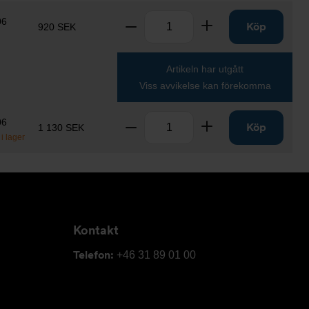
Antal
06
Ta bort
Lägg till
Köp
920 SEK
Artikeln har utgått
Viss avvikelse kan förekomma
Antal
06
Ta bort
Lägg till
Köp
1 130 SEK
i lager
Kontakt
Telefon:
+46 31 89 01 00