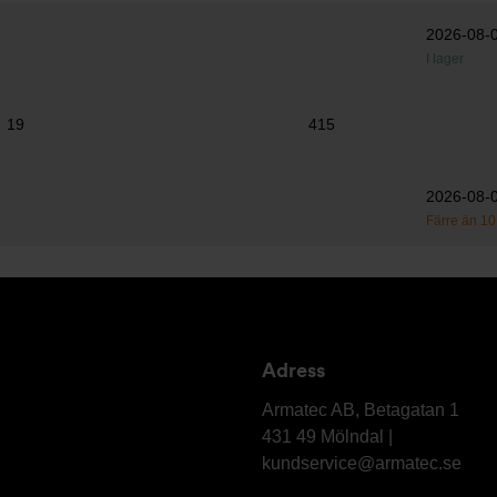
2026-08-
I lager
19
415
2026-08-
Färre än 10 
Adress
Armatec
AB
Armatec AB, Betagatan 1
431 49 Mölndal |
kundservice@armatec.se