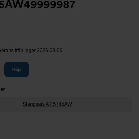
45AW49999987
verans från lager
2026-08-06
gg till
Köp
ner
Slangsats AT 5745AW