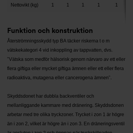
Nettovikt (kg)
1
1
1
1
1
Funktion och konstruktion
Återströmningsskydd typ BA täcker riskerna t o m
vätskekategori 4 vid inkoppling av tappvatten, dvs.
"Vätska som medför hälsorisk genom närvaro av ett eller
flera giftiga eller mycket giftiga ämnen eller ett eller flera
radioaktiva, mutagena eller cancerogena ämnen".
Skyddsdonet har dubbla backventiler och
mellanliggande kammare med dränering. Skyddsdonen
arbetar med tre olika tryckzoner. Trycket i zon 1 är högre
än i zon 2, vilket är högre än i zon 3. En dräneringsventil
är ansluten i zon 2 och öppnas när tryckskillnaden