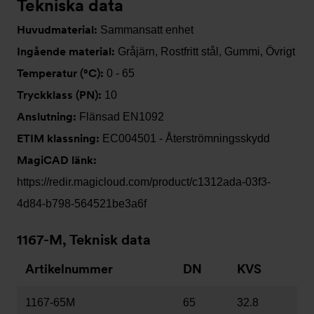
Tekniska data
Huvudmaterial:
Sammansatt enhet
Ingående material:
Gråjärn, Rostfritt stål, Gummi, Övrigt
Temperatur (°C):
0 - 65
Tryckklass (PN):
10
Anslutning:
Flänsad EN1092
ETIM klassning:
EC004501 - Återströmningsskydd
MagiCAD länk:
https://redir.magicloud.com/product/c1312ada-03f3-
4d84-b798-564521be3a6f
1167-M, Teknisk data
Artikelnummer
DN
KVS
1167-65M
65
32.8