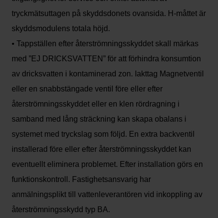
tryckmätsuttagen på skyddsdonets ovansida. H-måttet är
skyddsmodulens totala höjd.
• Tappställen efter återströmningsskyddet skall märkas
med ”EJ DRICKSVATTEN” för att förhindra konsumtion
av dricksvatten i kontaminerad zon. Iakttag Magnetventil
eller en snabbstängade ventil före eller efter
återströmningsskyddet eller en klen rördragning i
samband med lång sträckning kan skapa obalans i
systemet med tryckslag som följd. En extra backventil
installerad före eller efter återströmningsskyddet kan
eventuellt eliminera problemet. Efter installation görs en
funktionskontroll. Fastighetsansvarig har
anmälningsplikt till vattenleverantören vid inkoppling av
återströmningsskydd typ BA.