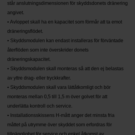
står anslutningsdimensionen för skyddsdonets dränering
angivet.
• Avloppet skall ha en kapacitet som förmår att ta emot
dräneringsflödet.
• Skyddsmodulen kan endast installeras för förväntade
återflöden som inte överskrider donets
dräneringskapacitet.
• Skyddsmodulen skall monteras så att den ej belastas
av yttre drag- eller tryckkrafter.
• Skyddsmodulen skall vara lättåtkomligt och bör
monteras mellan 0,5 till 1,5 m över golvet för att
underlätta kontroll och service.
• Installationsskissens H-mått anger det minsta fria
måttet på utrymme över skyddet som erfordras för
tillgänglighet för service och enkel åtkomst av