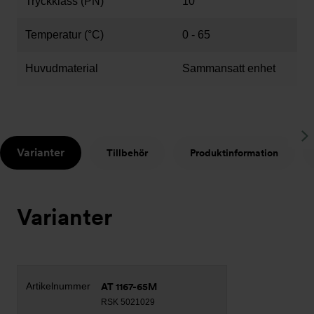
Tryckklass (PN)
10
Temperatur (°C)
0 - 65
Huvudmaterial
Sammansatt enhet
S
Varianter
Tillbehör
Produktinformation
t
Varianter
AT 1167-65M
RSK 5021029