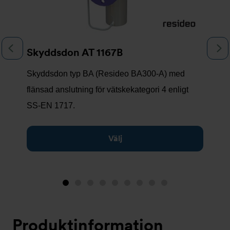
Föregående
N
Skyddsdon AT 1167B
Skyddsdon typ BA (Resideo BA300-A) med
flänsad anslutning för vätskekategori 4 enligt
SS-EN 1717.
Välj
Bild
Bild
Bild
Bild
Bild
Bild
Bild
Bild
Bild
1
2
3
4
5
6
7
8
9
(visas
Produktinformation
nu)