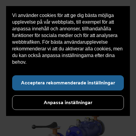
Vi använder cookies för att ge dig bästa möjliga
Visa
0 varor
Snabborder
upplevelse på vår webbplats, till exempel för att
inneh
anpassa innehåll och annonser, tillhandahålla
funktioner för sociala medier och för att analysera
webbtrafiken. För bästa användarupplevelse
Du
Armatec
>
Produkter
>
Återströmning
>
rekommenderar vi att du aktiverar alla cookies, men
är
Återströmningsskydd
>
Vätskekategori 4
>
här:
Skyddsmodul 1167-M
du kan också anpassa inställningarna efter dina
behov.
Läs mer om våra cookies här.
Acceptera rekommenderade inställningar
Anpassa inställningar