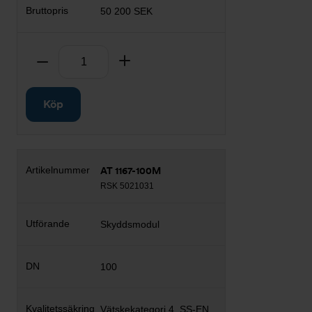
50 200 SEK
Antal
Ta bort
Lägg till
Köp
AT 1167-100M
RSK 5021031
Skyddsmodul
100
Vätskekategori 4, SS-EN