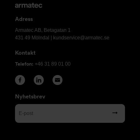
och
kontaktuppgifter
Adress
Armatec
Armatec AB, Betagatan 1
AB
431 49 Mölndal |
kundservice@armatec.se
Kontakt
Telefon:
+46 31 89 01 00
Nyhetsbrev
E-
post
(Obligatoriskt)