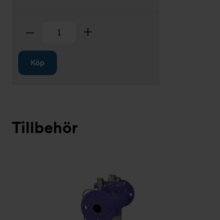
Antal
Ta bort
Lägg till
Köp
Tillbehör
Bildspel