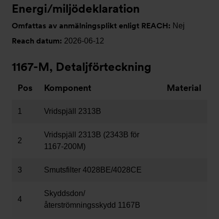
Energi/miljödeklaration
Omfattas av anmälningsplikt enligt REACH:
Nej
Reach datum:
2026-06-12
1167-M, Detaljförteckning
Pos
Komponent
Material
1
Vridspjäll 2313B
Vridspjäll 2313B (2343B för
2
1167-200M)
3
Smutsfilter 4028BE/4028CE
Skyddsdon/
4
återströmningsskydd 1167B