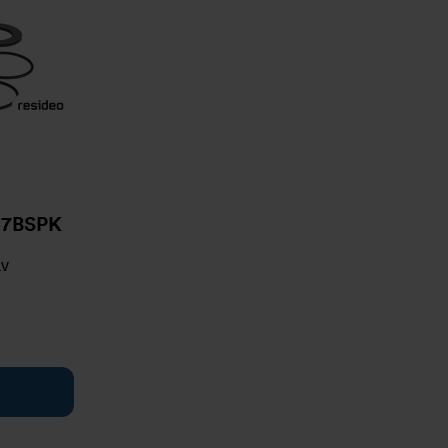
67BSPK
av