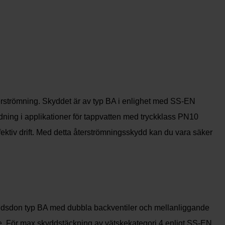
erströmning. Skyddet är av typ BA i enlighet med SS-EN
ndning i applikationer för tappvatten med tryckklass PN10
ffektiv drift. Med detta återströmningsskydd kan du vara säker
skyddsdon typ BA med dubbla backventiler och mellanliggande
nde. För max skyddstäckning av vätskekategori 4 enligt SS-EN