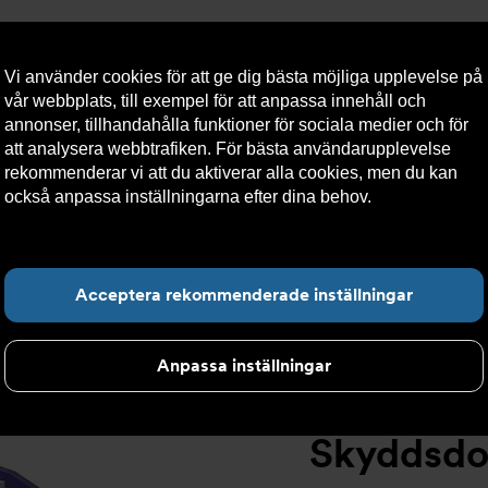
Vi använder cookies för att ge dig bästa möjliga upplevelse på
vår webbplats, till exempel för att anpassa innehåll och
annonser, tillhandahålla funktioner för sociala medier och för
att analysera webbtrafiken. För bästa användarupplevelse
llt
Om Armatec
Hållbarhet
Kontakta oss
Kundser
rekommenderar vi att du aktiverar alla cookies, men du kan
också anpassa inställningarna efter dina behov.
Läs mer om
våra cookies här.
sskydd
>
Vätskekategori 4
>
Skyddsdon AT 1167B
Hitta det du letar e
Acceptera rekommenderade inställningar
Anpassa inställningar
Skyddsdo