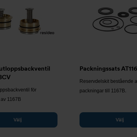
 utloppsbackventil
Packningssats AT11
7BCV
Reservdelskit bestående 
oppsbackventil för
packningar till 1167B.
n av 1167B
Välj
Välj