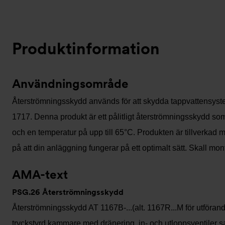
Produktinformation
Användningsområde
Återströmningsskydd används för att skydda tappvattensyste
1717. Denna produkt är ett pålitligt återströmningsskydd som
och en temperatur på upp till 65°C. Produkten är tillverkad m
på att din anläggning fungerar på ett optimalt sätt. Skall mo
AMA-text
PSG.26 Återströmningsskydd
Återströmningsskydd AT 1167B-...(alt. 1167R...M för utföran
tryckstyrd kammare med dränering, in- och utloppsventiler s