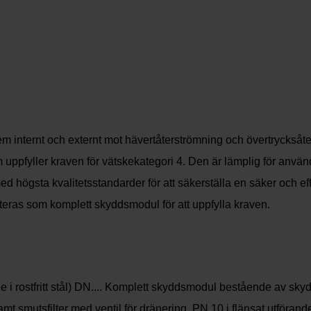
m internt och externt mot hävertåterströmning och övertrycksåt
 uppfyller kraven för vätskekategori 4. Den är lämplig för anvä
ed högsta kvalitetsstandarder för att säkerställa en säker och e
nteras som komplett skyddsmodul för att uppfylla kraven.
de i rostfritt stål) DN.... Komplett skyddsmodul bestående av 
amt smutsfilter med ventil för dränering. PN 10 i flänsat utföra