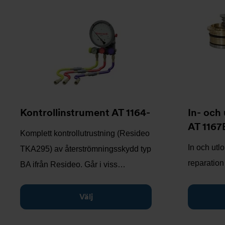
Kontrollinstrument AT 1164-
In- och
AT 116
Komplett kontrollutrustning (Resideo
In och utl
TKA295) av återströmningsskydd typ
reparatio
BA ifrån Resideo. Går i viss…
Välj