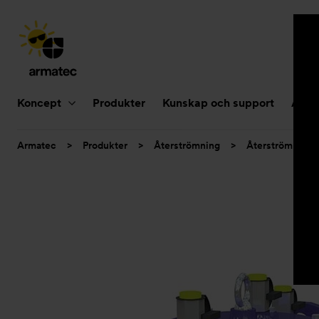
Huvudnavigering
Koncept
Produkter
Kunskap och support
Aktue
Du
Armatec
>
Produkter
>
Återströmning
>
Återströmning
är
här: