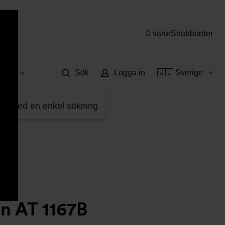
0 varor
Snabborder
Hjä
vice
Sök
Logga in
🇸🇪 Sverige
fter med en enkel sökning
n AT 1167B