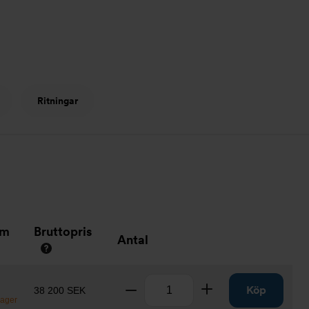
Ritningar
um
Bruttopris
Antal
Antal
Ta bort
Lägg till
Köp
38 200 SEK
lager