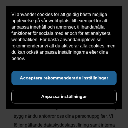
Vi använder cookies för att ge dig bästa möjliga
Visa
upplevelse på vår webbplats, till exempel för att
inneh
anpassa innehåll och annonser, tillhandahålla
funktioner för sociala medier och för att analysera
webbtrafiken. För bästa användarupplevelse
rekommenderar vi att du aktiverar alla cookies, men
Undernavigering för ”Om Erab”
du kan också anpassa inställningarna efter dina
behov.
Läs mer om våra cookies här.
Behandling av
personuppgifter
Acceptera rekommenderade inställningar
Anpassa inställningar
1. Syfte
Vi värnar om din integritet. Du ska kunna känna dig
trygg när du anförtror oss dina personuppgifter. Vi
följer gällande dataskyddslagstiftning samt interna