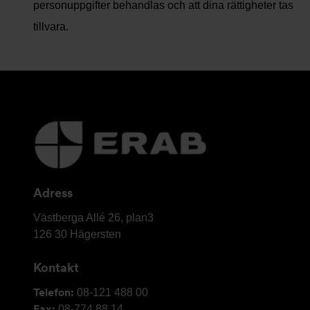
personuppgifter behandlas och att dina rättigheter tas
tillvara.
Ytterligare
information
och
kontaktuppgifter
Adress
Elektro
Västberga Allé 26, plan3
Relä
126 30
Hägersten
AB
Kontakt
Telefon:
08-121 488 00
Fax:
08-774 88 14