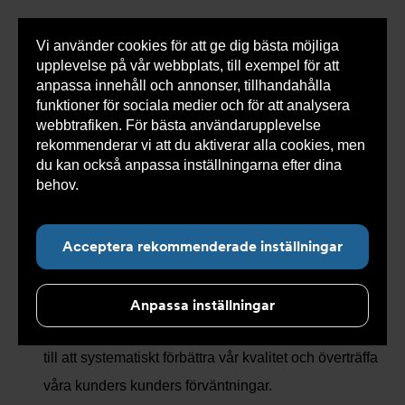
Vi använder cookies för att ge dig bästa möjliga
Visa
upplevelse på vår webbplats, till exempel för att
inneh
anpassa innehåll och annonser, tillhandahålla
funktioner för sociala medier och för att analysera
webbtrafiken. För bästa användarupplevelse
rekommenderar vi att du aktiverar alla cookies, men
Undernavigering för ”Om Erab”
du kan också anpassa inställningarna efter dina
behov.
Läs mer om våra cookies här.
ISO Certifikat
Acceptera rekommenderade inställningar
ISO 9001
En ISO 9001 certifiering är ett sätt för oss att visa,
Anpassa inställningar
både internt och externt, att vi på Erab är dedikerade
till att systematiskt förbättra vår kvalitet och överträffa
våra kunders kunders förväntningar.