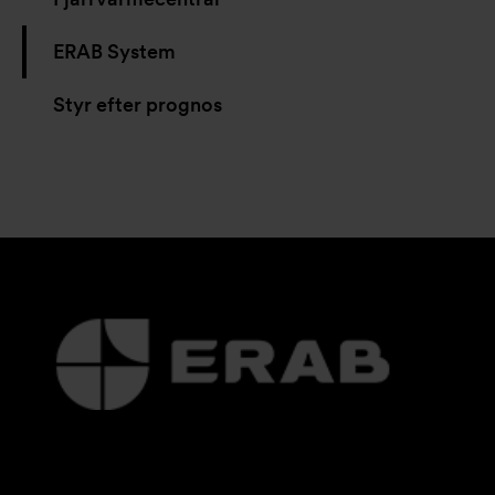
ERAB System
Styr efter prognos
Ytterligare
information
och
kontaktuppgifter