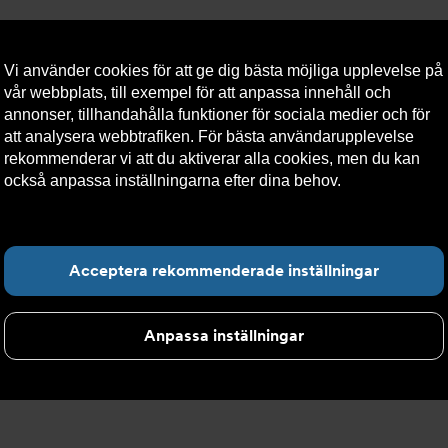
Vi använder cookies för att ge dig bästa möjliga upplevelse på
vår webbplats, till exempel för att anpassa innehåll och
annonser, tillhandahålla funktioner för sociala medier och för
att analysera webbtrafiken. För bästa användarupplevelse
ab
Kontakta oss
Support
HBV
Logga in
rekommenderar vi att du aktiverar alla cookies, men du kan
också anpassa inställningarna efter dina behov.
Läs mer om
våra cookies här.
AB System
Acceptera rekommenderade inställningar
Anpassa inställningar
lett övervakning av din fastighets värmesystem
behandlingsaggregat oberoende av fabrikat.