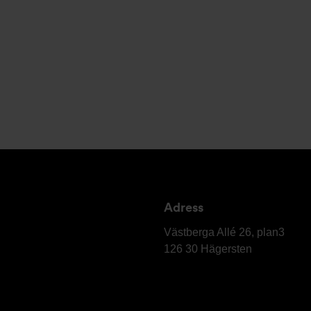
Adress
Elektro
Relä
Västberga Allé 26, plan3
AB
126 30
Hägersten