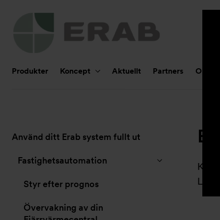
Huvudnavigering
Produkter
Koncept
Aktuellt
Partners
Om Er
ER
Undernavigering
Använd ditt Erab system fullt ut
för
”Koncept”
Fastighetsautomation
Komp
Luft
Styr efter prognos
Övervakning av din
Fjärrvärmecentral