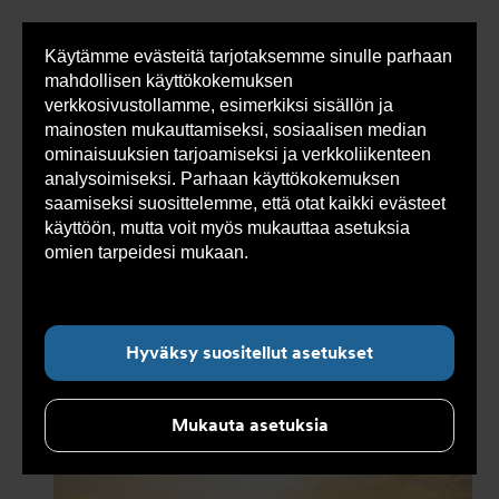
Käytämme evästeitä tarjotaksemme sinulle parhaan
Sho
mahdollisen käyttökokemuksen
cont
verkkosivustollamme, esimerkiksi sisällön ja
mainosten mukauttamiseksi, sosiaalisen median
ominaisuuksien tarjoamiseksi ja verkkoliikenteen
Olet
Armatec
>
Ajankohtaista
>
Uutiset
>
Armatecin
analysoimiseksi. Parhaan käyttökokemuksen
tässä:
tarina - Kaksikymmentä vuotta virtaustekniikkaa
saamiseksi suosittelemme, että otat kaikki evästeet
käyttöön, mutta voit myös mukauttaa asetuksia
omien tarpeidesi mukaan.
Lue lisää evästeistä
Alanavigointi ”Ajankohtaista”
täältä.
Hyväksy suositellut asetukset
Mukauta asetuksia