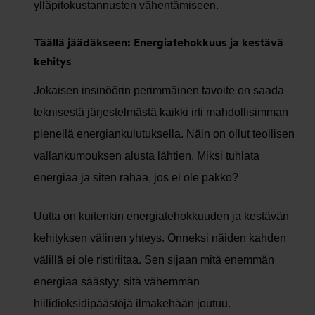
ylläpitokustannusten vähentämiseen.
Täällä jäädäkseen: Energiatehokkuus ja kestävä
kehitys
Jokaisen insinöörin perimmäinen tavoite on saada
teknisestä järjestelmästä kaikki irti mahdollisimman
pienellä energiankulutuksella. Näin on ollut teollisen
vallankumouksen alusta lähtien. Miksi tuhlata
energiaa ja siten rahaa, jos ei ole pakko?
Uutta on kuitenkin energiatehokkuuden ja kestävän
kehityksen välinen yhteys. Onneksi näiden kahden
välillä ei ole ristiriitaa. Sen sijaan mitä enemmän
energiaa säästyy, sitä vähemmän
hiilidioksidipäästöjä ilmakehään joutuu.