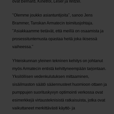
ovat Bernard, Kinetrol, Leser ja Witzel.
"Olemme joukko asiantuntijoita", sanoo Jens
Brammer, Tanskan Armatecin toimitusjohtaja.
"Asiakkaamme tietävät, että meillä on osaamista ja
prosessituntemusta opastaa heitä joka ikisessä
vaiheessa."
Yhteiskunnan yleinen tekninen kehitys on johtanut
myös Armatecin entistä kehittyneempään tarjontaan.
Yksilöllisen vedenkulutuksen mittaaminen,
sisäilmaston säätö sääennusteet huomioon ottaen ja
pumppujen suorituskyvyn optimointi verkossa ovat
esimerkkejä virtausteknisistä ratkaisuista, jotka ovat
vaikuttaneet merkittävästi käyttö- ja