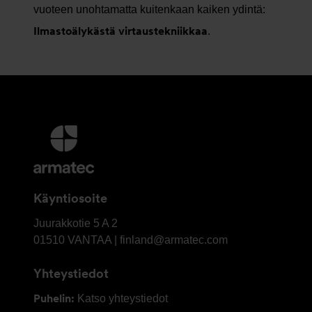
vuoteen unohtamatta kuitenkaan kaiken ydintä:
Ilmastoälykästä virtaustekniikkaa
.
Lisätietoja
ja
Yhteystiedot
Käyntiosoite
OY
Juurakkotie 5 A 2
Armatec
01510
VANTAA | finland@armatec.com
Finland
Yhteystiedot
AB
Puhelin:
Katso yhteystiedot