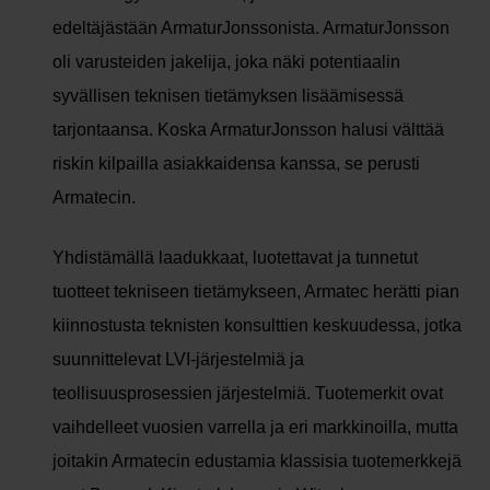
edeltäjästään ArmaturJonssonista. ArmaturJonsson
oli varusteiden jakelija, joka näki potentiaalin
syvällisen teknisen tietämyksen lisäämisessä
tarjontaansa. Koska ArmaturJonsson halusi välttää
riskin kilpailla asiakkaidensa kanssa, se perusti
Armatecin.
Yhdistämällä laadukkaat, luotettavat ja tunnetut
tuotteet tekniseen tietämykseen, Armatec herätti pian
kiinnostusta teknisten konsulttien keskuudessa, jotka
suunnittelevat LVI-järjestelmiä ja
teollisuusprosessien järjestelmiä. Tuotemerkit ovat
vaihdelleet vuosien varrella ja eri markkinoilla, mutta
joitakin Armatecin edustamia klassisia tuotemerkkejä