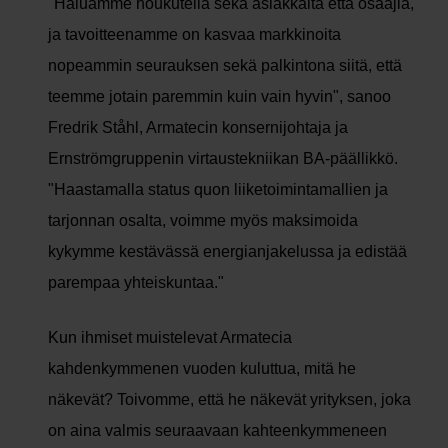
"Haluamme houkutella sekä asiakkaita että osaajia,
ja tavoitteenamme on kasvaa markkinoita
nopeammin seurauksen sekä palkintona siitä, että
teemme jotain paremmin kuin vain hyvin", sanoo
Fredrik Ståhl, Armatecin konsernijohtaja ja
Ernströmgruppenin virtaustekniikan BA-päällikkö.
"Haastamalla status quon liiketoimintamallien ja
tarjonnan osalta, voimme myös maksimoida
kykymme kestävässä energianjakelussa ja edistää
parempaa yhteiskuntaa."
Kun ihmiset muistelevat Armatecia
kahdenkymmenen vuoden kuluttua, mitä he
näkevät? Toivomme, että he näkevät yrityksen, joka
on aina valmis seuraavaan kahteenkymmeneen