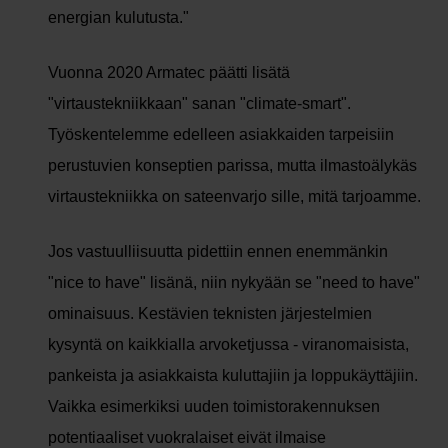
energian kulutusta."
Vuonna 2020 Armatec päätti lisätä
"virtaustekniikkaan" sanan "climate-smart".
Työskentelemme edelleen asiakkaiden tarpeisiin
perustuvien konseptien parissa, mutta ilmastoälykäs
virtaustekniikka on sateenvarjo sille, mitä tarjoamme.
Jos vastuulliisuutta pidettiin ennen enemmänkin
"nice to have" lisänä, niin nykyään se "need to have"
ominaisuus. Kestävien teknisten järjestelmien
kysyntä on kaikkialla arvoketjussa - viranomaisista,
pankeista ja asiakkaista kuluttajiin ja loppukäyttäjiin.
Vaikka esimerkiksi uuden toimistorakennuksen
potentiaaliset vuokralaiset eivät ilmaise