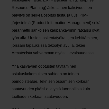
ensisijainen alue. ERP-järjestelmän (Enterprise
Resource Planning) äskettäinen kaksivuotinen
päivitys on selkeä osoitus tästä, ja uusi PIM-
järjestelmä (Product Information Management) sekä
parannettu sähköisen kaupankäynnin ratkaisu ovat
työn alla. Uusien laskentatyökalujen kehittäminen,
joissain tapauksissa tekoälyn avulla, tekee
Armatecista vahvemman myös tulevaisuudessa.
Yhä kasvavien odotusten täyttäminen
asiakaskokemuksen suhteen on toinen
painopistealue. Teknisen osaamisen korkean
saatavuuden pitäisi olla yhtä luonnollista kuin
tuotteiden korkean saatavuuden.