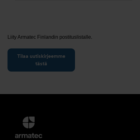
Liity Armatec Finlandin postituslistalle.
Tilaa uutiskirjeemme
tästä
Lisätietoja
ja
Yhteystiedot