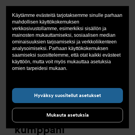
Käytämme evästeitä tarjotaksemme sinulle parhaan
Sho
mahdollisen käyttökokemuksen
cont
verkkosivustollamme, esimerkiksi sisällön ja
mainosten mukauttamiseksi, sosiaalisen median
ominaisuuksien tarjoamiseksi ja verkkoliikenteen
Olet
Armatec
>
Ajankohtaista
>
Uutiset
>
Meillä on
analysoimiseksi. Parhaan käyttökokemuksen
tässä:
korkein luottoluokitus ja olemme luotettava kumppani
saamiseksi suosittelemme, että otat kaikki evästeet
käyttöön, mutta voit myös mukauttaa asetuksia
omien tarpeidesi mukaan.
Lue lisää evästeistä
Alanavigointi ”Ajankohtaista”
täältä.
Meillä on korkein
Hyväksy suositellut asetukset
luottoluokitus ja
olemme luotettava
Mukauta asetuksia
kumppani