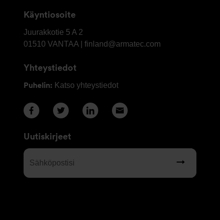
Käyntiosoite
OY
Juurakkotie 5 A 2
Armatec
01510
VANTAA | finland@armatec.com
Finland
Yhteystiedot
AB
Puhelin:
Katso yhteystiedot
Uutiskirjeet
Sähköpostisi
(Required)