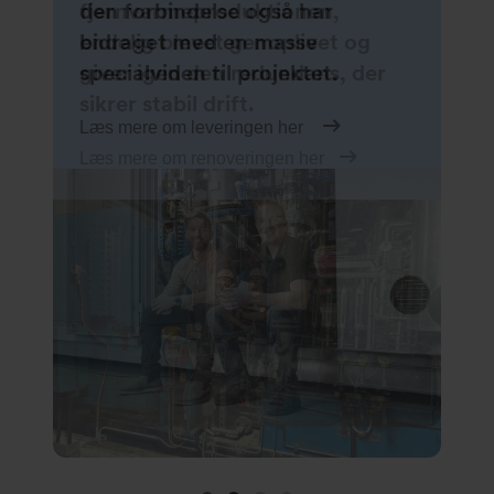
Læs mere her
fjernvarmeproduktionen,
den forbindelse også har
for vandforsyning,
endelig blevet genoplivet og
bidraget med en masse
rensningsanlæg, kraft-
giver igen den redundans, der
specialviden til projektet.
varmesektoren og procesanlæg.
sikrer stabil drift.
Læs mere om leveringen her
Læs mere her
Læs mere om renoveringen her