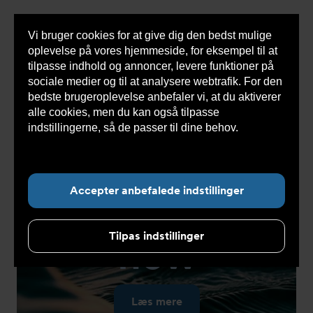
Vi bruger cookies for at give dig den bedst mulige
Sho
oplevelse på vores hjemmeside, for eksempel til at
cont
tilpasse indhold og annoncer, levere funktioner på
sociale medier og til at analysere webtrafik. For den
bedste brugeroplevelse anbefaler vi, at du aktiverer
alle cookies, men du kan også tilpasse
indstillingerne, så de passer til dine behov.
Læs
mere om cookies her.
Accepter anbefalede indstillinger
Get into
the
Tilpas indstillinger
flow
Læs mere