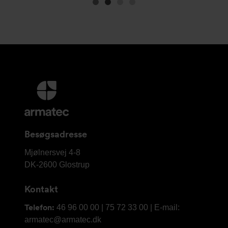
Image
Image
(is
Image
Image
1
2
showing)
3
4
Yderligere
information
og
kontaktoplysninger
Besøgsadresse
Armatec
Mjølnersvej 4-8
A/S
DK-2600
Glostrup
Kontakt
Telefon:
46 96 00 00 | 75 72 33 00 | E-mail:
armatec@armatec.dk