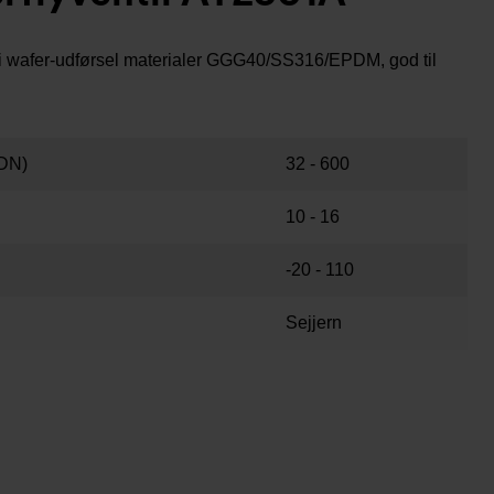
il i wafer-udførsel materialer GGG40/SS316/EPDM, god til
DN)
32 - 600
10 - 16
-20 - 110
Sejjern