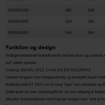
BV5501250
461
248
BV5501300
524
280
BV5501400
644
340
Funktion og design
Vedligeholdelsesfri butterflyventil med løs liner og centriskt 
out” sikker spindel.
Coating: Blå RAL 5012, C4 iht. DS-EN-ISO12944-5
Lineren fungerer som flangepakning og beskytter huset mod
Butterflyventil AT 2301 har en lang ”hals” som standard op 
Dette giver en pæn isoleringsfinish og nem adgang til betjen
aktuator. Konstruktionen med lug kan bruges som "end of line