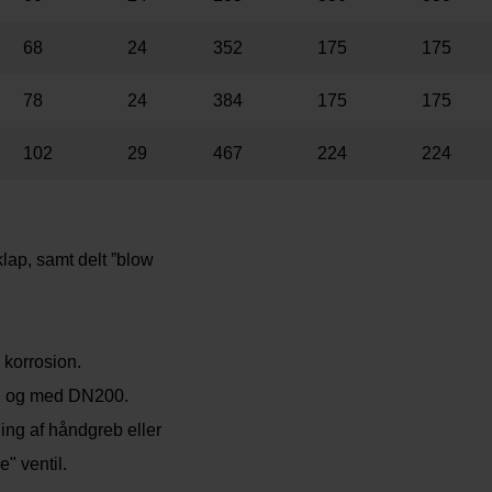
68
24
352
175
175
78
24
384
175
175
102
29
467
224
224
klap, samt delt ”blow
 korrosion.
til og med DN200.
ing af håndgreb eller
" ventil.