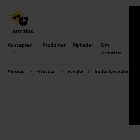
Hovedmenu
Koncepter
Produkter
Nyheder
Om
B
Armatec
Du
Armatec
>
Produkter
>
Ventiler
>
Butterflyventiler
>
er
her: