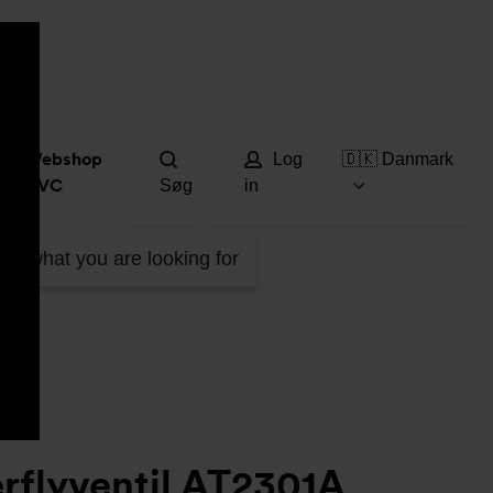
Hjæ
Webshop
Log
🇩🇰 Danmark
DVC
Søg
in
ind what you are looking for
rflyventil AT2301A