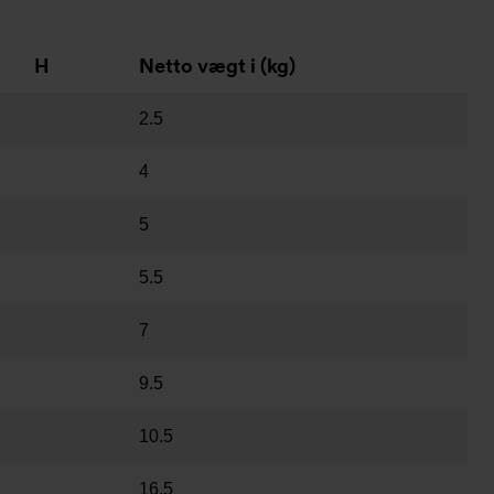
H
Netto vægt i (kg)
2.5
4
5
5.5
7
9.5
10.5
16.5