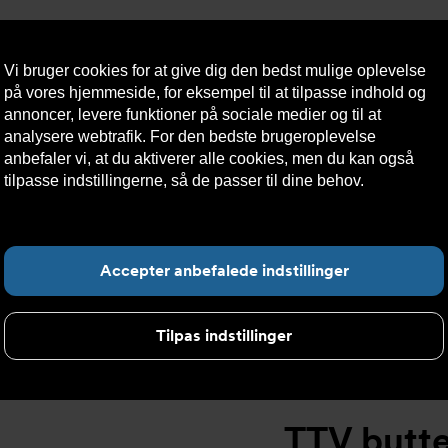
Vi bruger cookies for at give dig den bedst mulige oplevelse
på vores hjemmeside, for eksempel til at tilpasse indhold og
annoncer, levere funktioner på sociale medier og til at
analysere webtrafik. For den bedste brugeroplevelse
æredygtighed
Kontakt
Teknisk
Kundeservice
anbefaler vi, at du aktiverer alle cookies, men du kan også
os
hjælp
tilpasse indstillingerne, så de passer til dine behov.
Læs mere
om cookies her.
Koncentrisk løsliner
>
TTV butterflyventil AT2301A
F
Accepter anbefalede indstillinger
Tilpas indstillinger
TTV butte