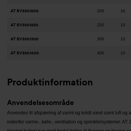
AT BV5501200
200
16
AT BV5501250
250
10
AT BV5501300
300
10
AT BV5501400
400
10
Produktinformation
Anvendelsesområde
Anvendes til afspærring af varmt og koldt vand samt luft og 
indenfor varme-, køle-, ventilation og sprinklersystemer. AT
(gevind huller) kan med fordel boltes til flangen og bruges so