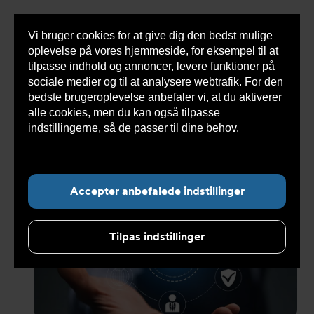
Vi bruger cookies for at give dig den bedst mulige
Sho
oplevelse på vores hjemmeside, for eksempel til at
cont
tilpasse indhold og annoncer, levere funktioner på
sociale medier og til at analysere webtrafik. For den
bedste brugeroplevelse anbefaler vi, at du aktiverer
Du
Armatec
>
Nyheder
>
Nyheder 2026
>
ISO45001
alle cookies, men du kan også tilpasse
er
her:
indstillingerne, så de passer til dine behov.
Læs
mere om cookies her.
Undermenu for ”Nyheder”
Accepter anbefalede indstillinger
Tilpas indstillinger