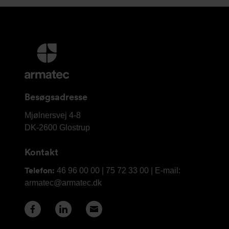
Yderligere
information
og
kontaktoplysninger
Besøgsadresse
Armatec
Mjølnersvej 4-8
A/S
DK-2600
Glostrup
Kontakt
Telefon:
46 96 00 00 | 75 72 33 00 | E-mail:
armatec@armatec.dk