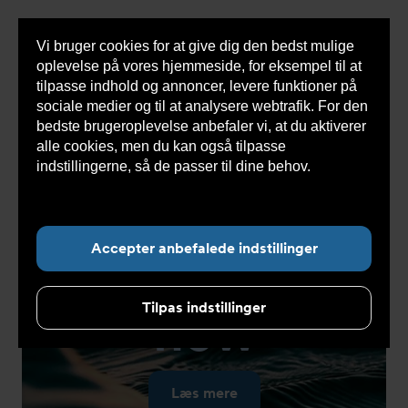
Vi bruger cookies for at give dig den bedst mulige
Sho
oplevelse på vores hjemmeside, for eksempel til at
cont
tilpasse indhold og annoncer, levere funktioner på
sociale medier og til at analysere webtrafik. For den
bedste brugeroplevelse anbefaler vi, at du aktiverer
alle cookies, men du kan også tilpasse
indstillingerne, så de passer til dine behov.
Læs
mere om cookies her.
Accepter anbefalede indstillinger
Get into
the
Tilpas indstillinger
flow
Læs mere