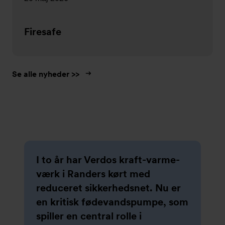
Firesafe
Se alle nyheder >>
Slideshow
I to år har Verdos kraft-varme-
Som den bedst egnede
Armatec er værdiskabende
Vi løser opgaver, også hvor det
værk i Randers kørt med
leverandør af de centrale
samarbejdspartner på
bliver svært! Armatec leverer
reduceret sikkerhedsnet. Nu er
ventiler, der sidder i
industrielle anlæg og leverer
ventiler til stor køleopgave af
en kritisk fødevandspumpe, som
containerens indmad, faldt
komponenter og løsninger til en
havvand.
spiller en central rolle i
valget på danske Armatec, der i
lang række applikationer inden