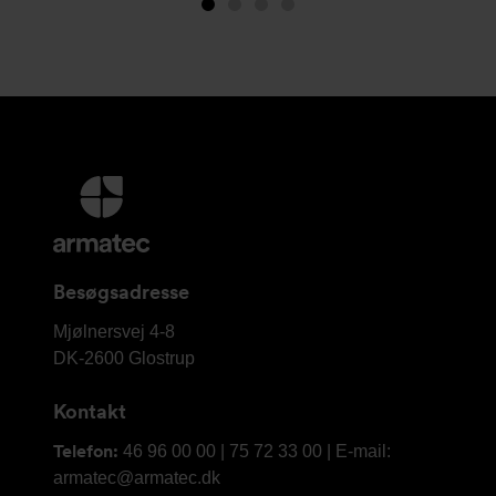
Image
Image
(is
Image
Image
1
2
showing)
3
4
Yderligere
information
og
kontaktoplysninger
Besøgsadresse
Armatec
Mjølnersvej 4-8
A/S
DK-2600
Glostrup
Kontakt
Telefon:
46 96 00 00 | 75 72 33 00 | E-mail:
armatec@armatec.dk