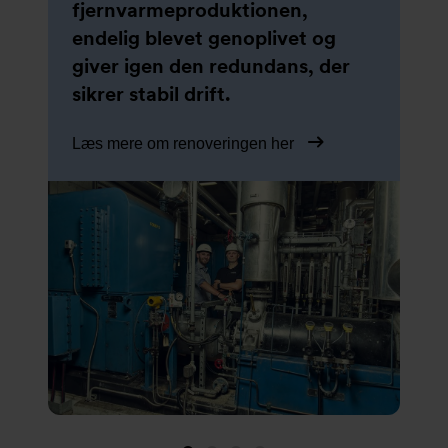
Læs mere her
fjernvarmeproduktionen,
den forbindelse også har
for vandforsyning,
endelig blevet genoplivet og
bidraget med en masse
rensningsanlæg, kraft-
giver igen den redundans, der
specialviden til projektet.
varmesektoren og procesanlæg.
sikrer stabil drift.
Læs mere om leveringen her
Læs mere her
Læs mere om renoveringen her