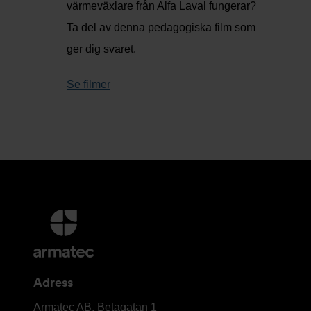
värmeväxlare från Alfa Laval fungerar?
Ta del av denna pedagogiska film som
ger dig svaret.
Se filmer
Ytterligare
information
och
kontaktuppgifter
Adress
Armatec
Armatec AB, Betagatan 1