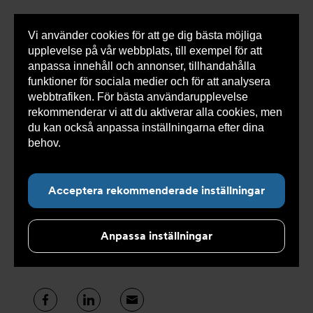
Vi använder cookies för att ge dig bästa möjliga
Visa
0 varor
Snabborder
upplevelse på vår webbplats, till exempel för att
inneh
anpassa innehåll och annonser, tillhandahålla
funktioner för sociala medier och för att analysera
webbtrafiken. För bästa användarupplevelse
rekommenderar vi att du aktiverar alla cookies, men
Undernavigering för ”Kunskap och support”
du kan också anpassa inställningarna efter dina
behov.
Läs mer om våra cookies här.
Installation-och
informationsfilmer
Acceptera rekommenderade inställningar
Anpassa inställningar
Installera rätt direkt - vi förser dig med bra
instruktion- och informationsvideos.