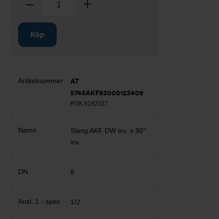
Ta bort
Lägg till
Köp
AT
5745AKF83000123409
RSK 8192027
Slang AKF DW inv. x 90°
inv
8
1/2