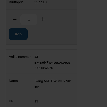
357 SEK
Antal
Ta bort
Lägg till
Köp
AT
5745AKF19400343409
RSK 8192075
Slang AKF DW inv. x 90°
inv
19