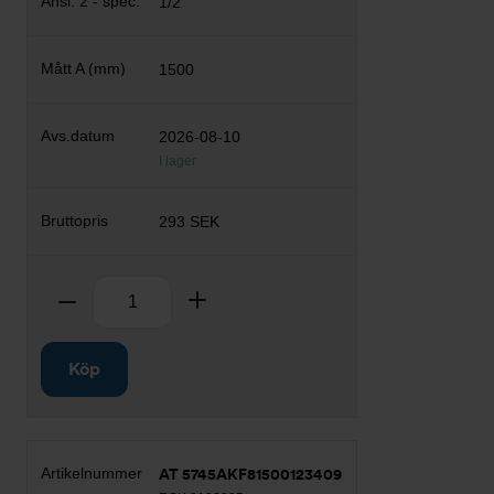
1/2
1500
2026-08-10
I lager
293 SEK
Antal
Ta bort
Lägg till
Köp
AT 5745AKF81500123409