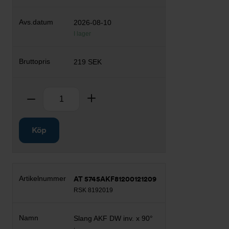
2026-08-10
I lager
219 SEK
Antal
Ta bort
Lägg till
Köp
AT 5745AKF81200121209
RSK 8192019
Slang AKF DW inv. x 90°