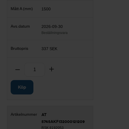
1500
2026-09-30
Beställningsvara
337 SEK
Antal
Ta bort
Lägg till
Köp
AT
5745AKF132000121209
RSK 8192053