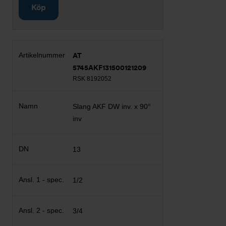
Köp
AT
5745AKF131500121209
RSK 8192052
Slang AKF DW inv. x 90°
inv
13
1/2
3/4