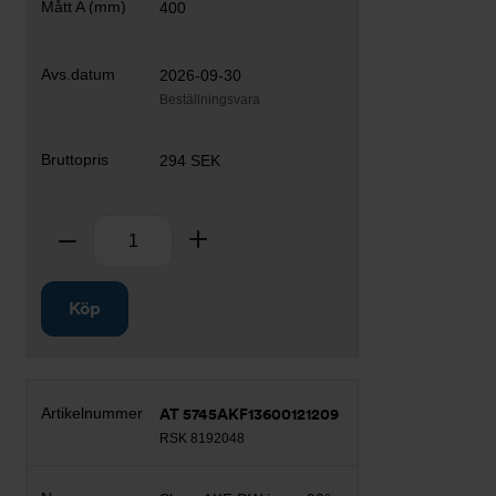
400
2026-09-30
Beställningsvara
294 SEK
Antal
Ta bort
Lägg till
Köp
AT 5745AKF13600121209
RSK 8192048