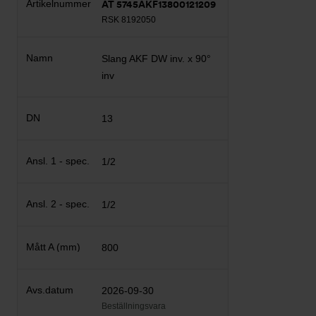
AT 5745AKF13800121209
RSK 8192050
Slang AKF DW inv. x 90°
inv
13
1/2
1/2
800
2026-09-30
Beställningsvara