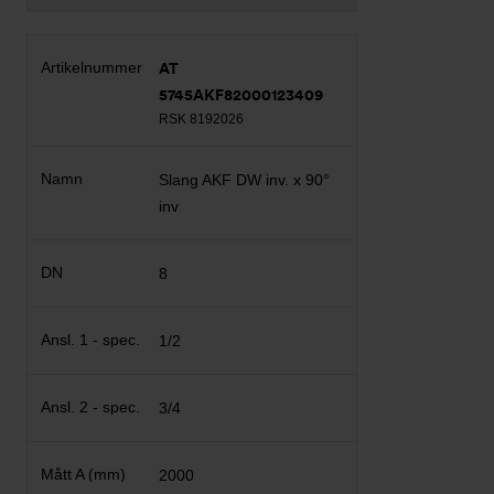
AT
5745AKF82000123409
RSK 8192026
Slang AKF DW inv. x 90°
inv
8
1/2
3/4
2000