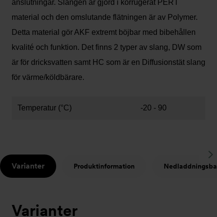
anslutningar. Slangen är gjord i korrugerat PERT
material och den omslutande flätningen är av Polymer.
Detta material gör AKF extremt böjbar med bibehållen
kvalité och funktion. Det finns 2 typer av slang, DW som
är för dricksvatten samt HC som är en Diffusionstät slang
för värme/köldbärare.
Temperatur (°C)
-20 - 90
S
Varianter
Produktinformation
Nedladdningsba
t
Varianter