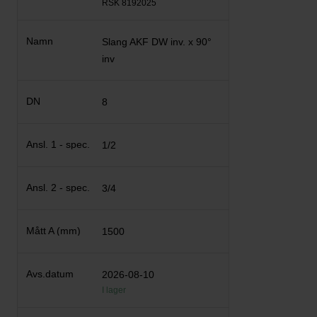
RSK 8192025
Slang AKF DW inv. x 90°
inv
8
1/2
3/4
1500
2026-08-10
I lager