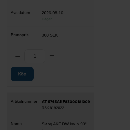
2026-08-10
I lager
300 SEK
Antal
Ta bort
Lägg till
Köp
AT 5745AKF83000121209
RSK 8192022
Slang AKF DW inv. x 90°