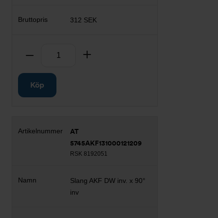
312 SEK
Antal
Ta bort
Lägg till
Köp
AT
5745AKF131000121209
RSK 8192051
Slang AKF DW inv. x 90°
inv