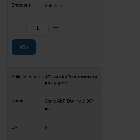
269 SEK
Antal
Ta bort
Lägg till
Köp
AT 5745AKF82000121209
RSK 8192021
Slang AKF DW inv. x 90°
inv
8