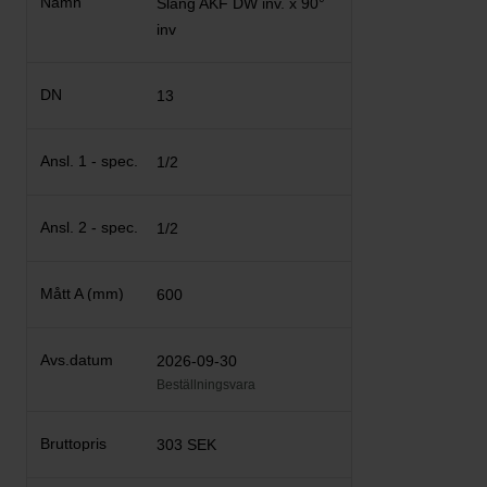
Slang AKF DW inv. x 90°
inv
13
1/2
1/2
600
2026-09-30
Beställningsvara
303 SEK