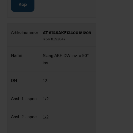
Köp
AT 5745AKF13400121209
RSK 8192047
Slang AKF DW inv. x 90°
inv
13
1/2
1/2