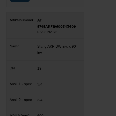
AT
5745AKF19600343409
RSK 8192076
Slang AKF DW inv. x 90°
inv
19
3/4
3/4
600