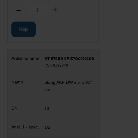
Antal
Ta bort
Lägg till
Köp
AT 5745AKF13700121209
RSK 8192049
Slang AKF DW inv. x 90°
inv
13
1/2