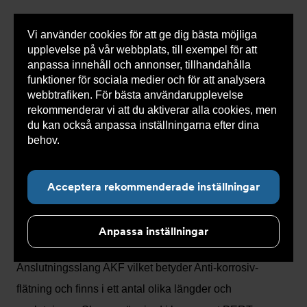
Vi använder cookies för att ge dig bästa möjliga
Visa
0 varor
Snabborder
upplevelse på vår webbplats, till exempel för att
inneh
anpassa innehåll och annonser, tillhandahålla
funktioner för sociala medier och för att analysera
webbtrafiken. För bästa användarupplevelse
Du
Armatec
>
Produkter
>
Kyla
>
Slang
>
Slang
rekommenderar vi att du aktiverar alla cookies, men
är
AKF
>
AKF Inv x 90° Inv
här:
du kan också anpassa inställningarna efter dina
behov.
Läs mer om våra cookies här.
Acceptera rekommenderade inställningar
AKF Inv x 90° Inv
Anpassa inställningar
Anslutningsslang AKF vilket betyder Anti-korrosiv-
flätning och finns i ett antal olika längder och