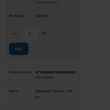
Beställningsvara
580 SEK
Antal
Ta bort
Lägg till
Köp
AT 5745AKF13200121209
RSK 8192046
Slang AKF DW inv. x 90°
inv