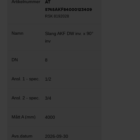
AT
5745AKF84000123409
RSK 8192028
Slang AKF DW inv. x 90°
inv
8
1/2
3/4
4000
2026-09-30