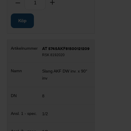
Ta bort
Lägg till
Köp
AT 5745AKF81500121209
RSK 8192020
Slang AKF DW inv. x 90°
inv
8
1/2