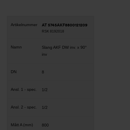
AT 5745AKF8800121209
RSK 8192018
Slang AKF DW inv. x 90°
inv
8
1/2
1/2
800