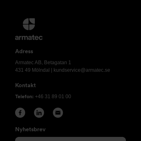
Ytterligare
information
och
kontaktuppgifter
Adress
Armatec
Armatec AB, Betagatan 1
AB
431 49 Mölndal |
kundservice@armatec.se
Kontakt
Telefon:
+46 31 89 01 00
Nyhetsbrev
E-