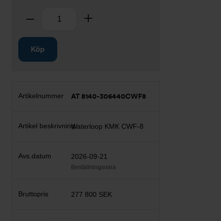
Antal
Ta bort
Lägg till
Köp
AT 8140-306440CWF8
Waterloop KMK CWF-8
2026-09-21
Beställningsvara
277 800 SEK