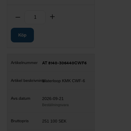
Antal
Ta bort
Lägg till
Köp
AT 8140-306440CWF6
Waterloop KMK CWF-6
2026-09-21
Beställningsvara
251 100 SEK