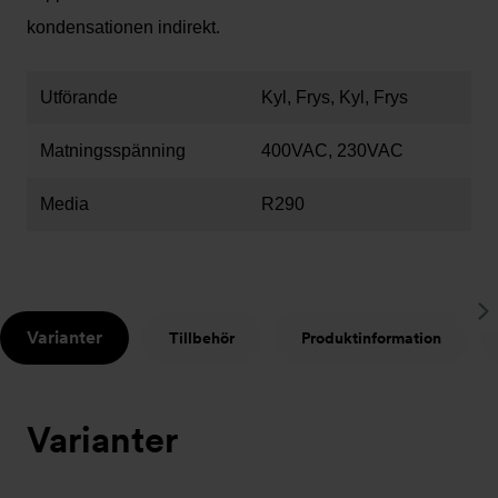
kondensationen indirekt.
Utförande
Kyl, Frys, Kyl, Frys
Matningsspänning
400VAC, 230VAC
Media
R290
S
Varianter
Tillbehör
Produktinformation
t
Varianter