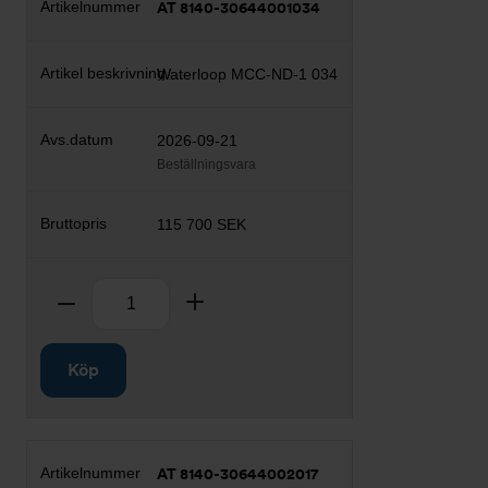
AT 8140-30644001034
Waterloop MCC-ND-1 034
2026-09-21
Beställningsvara
115 700 SEK
Antal
Ta bort
Lägg till
Köp
AT 8140-30644002017