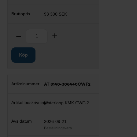
93 300 SEK
Antal
Ta bort
Lägg till
Köp
AT 8140-306440CWF2
Waterloop KMK CWF-2
2026-09-21
Beställningsvara