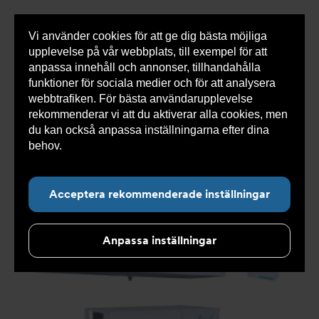
Vi använder cookies för att ge dig bästa möjliga
Visa
0 varor
Snabborder
upplevelse på vår webbplats, till exempel för att
inneh
anpassa innehåll och annonser, tillhandahålla
funktioner för sociala medier och för att analysera
webbtrafiken. För bästa användarupplevelse
Du
Armatec
>
Produkter
>
Kyla
>
Kompressorer och
rekommenderar vi att du aktiverar alla cookies, men
är
aggregat
>
Waterloop
>
Intarcon Waterloop-system
här:
du kan också anpassa inställningarna efter dina
behov.
Läs mer om våra cookies här.
Acceptera rekommenderade inställningar
Anpassa inställningar