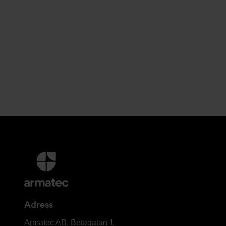
Ytterligare
information
och
kontaktuppgifter
Adress
Armatec
Armatec AB, Betagatan 1