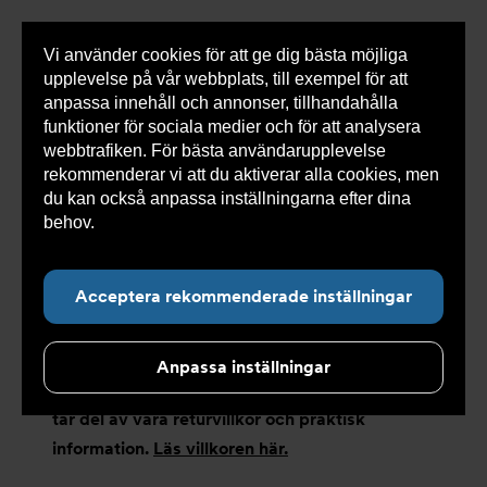
Vi använder cookies för att ge dig bästa möjliga
Visa
0 varor
Snabborder
upplevelse på vår webbplats, till exempel för att
inneh
anpassa innehåll och annonser, tillhandahålla
funktioner för sociala medier och för att analysera
webbtrafiken. För bästa användarupplevelse
rekommenderar vi att du aktiverar alla cookies, men
Undernavigering för ”Kundservice”
du kan också anpassa inställningarna efter dina
behov.
Läs mer om våra cookies här.
Retur
Acceptera rekommenderade inställningar
Anpassa inställningar
Innan du registrerar en retur är det viktigt att du
tar del av våra returvillkor och praktisk
information.
Läs villkoren här.