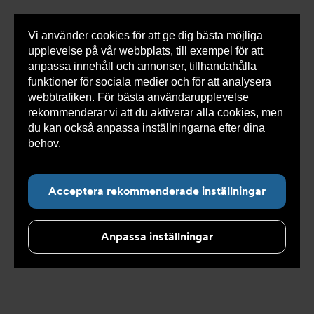
Vi använder cookies för att ge dig bästa möjliga
Visa
0 varor
Snabborder
upplevelse på vår webbplats, till exempel för att
inneh
anpassa innehåll och annonser, tillhandahålla
funktioner för sociala medier och för att analysera
webbtrafiken. För bästa användarupplevelse
Du
Armatec
>
Kundservice
>
Priser och avtal
rekommenderar vi att du aktiverar alla cookies, men
är
här:
du kan också anpassa inställningarna efter dina
behov.
Läs mer om våra cookies här.
Priser och avtal
Acceptera rekommenderade inställningar
Anpassa inställningar
Vi erbjuder tydliga prislistor och avtal som gör
det enkelt att planera dina projekt.