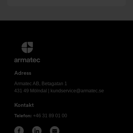
Ytterligare
information
och
kontaktuppgifter
Adress
Armatec
Armatec AB, Betagatan 1
AB
431 49 Mölndal |
kundservice@armatec.se
Kontakt
Telefon:
+46 31 89 01 00