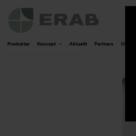
Huvudnavigering
Produkter
Koncept
Aktuellt
Partners
Om Er
Undernavigering
för
”Retrofit”