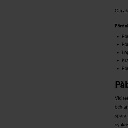
Om akt
Förde
För
För
Lö
Kra
För
På
Vid re
och an
spara 
synkas