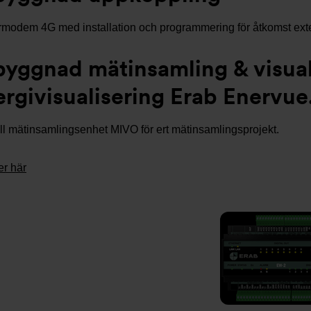
modem 4G med installation och programmering för åtkomst exte
byggnad mätinsamling & visuali
rgivisualisering Erab Enervue
ull mätinsamlingsenhet MIVO för ert mätinsamlingsprojekt.
r här