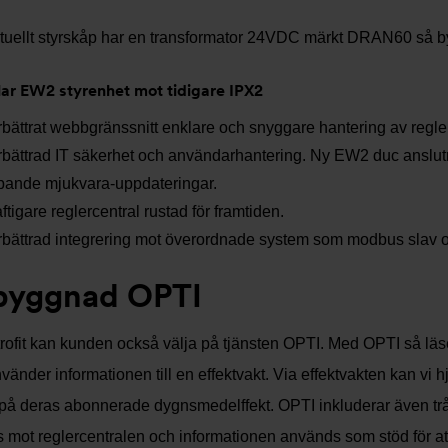
uellt styrskåp har en transformator 24VDC märkt DRAN60 så byts 
lar EW2 styrenhet mot tidigare IPX2
bättrat webbgränssnitt enklare och snyggare hantering av regle
bättrad IT säkerhet och användarhantering. Ny EW2 duc anslutni
pande mjukvara-uppdateringar.
ftigare reglercentral rustad för framtiden.
bättrad integrering mot överordnade system som modbus slav och
byggnad OPTI
trofit kan kunden också välja på tjänsten OPTI. Med OPTI så läs
vänder informationen till en effektvakt. Via effektvakten kan vi 
på deras abonnerade dygnsmedelffekt. OPTI inkluderar även tr
 mot reglercentralen och informationen används som stöd för at