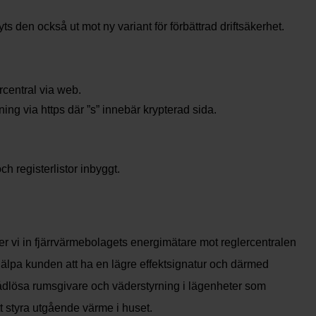
den också ut mot ny variant för förbättrad driftsäkerhet.
rcentral via web.
ng via https där ”s” innebär krypterad sida.
 registerlistor inbyggt.
er vi in fjärrvärmebolagets energimätare mot reglercentralen
hjälpa kunden att ha en lägre effektsignatur och därmed
ådlösa rumsgivare och väderstyrning i lägenheter som
t styra utgående värme i huset.