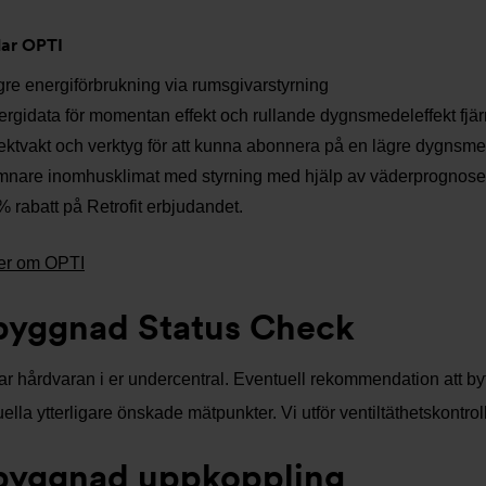
lar OPTI
re energiförbrukning via rumsgivarstyrning
rgidata för momentan effekt och rullande dygnsmedeleffekt fjä
ektvakt och verktyg för att kunna abonnera på en lägre dygnsmed
mnare inomhusklimat med styrning med hjälp av väderprognose
 rabatt på Retrofit erbjudandet.
er om OPTI
byggnad Status Check
tar hårdvaran i er undercentral. Eventuell rekommendation att by
ella ytterligare önskade mätpunkter. Vi utför ventiltäthetskontroll
byggnad uppkoppling