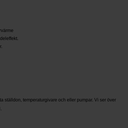
rrvärme
eleffekt.
r.
ta ställdon, temperaturgivare och eller pumpar. Vi ser över
.