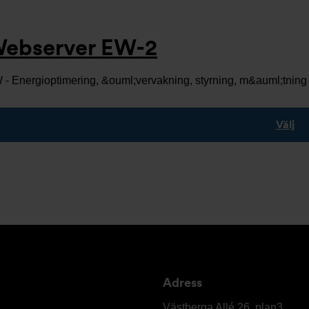
ebserver EW-2
- Energioptimering, &ouml;vervakning, styrning, m&auml;tning 
Välj
Adress
Elektro
Relä
Västberga Allé 26, plan3