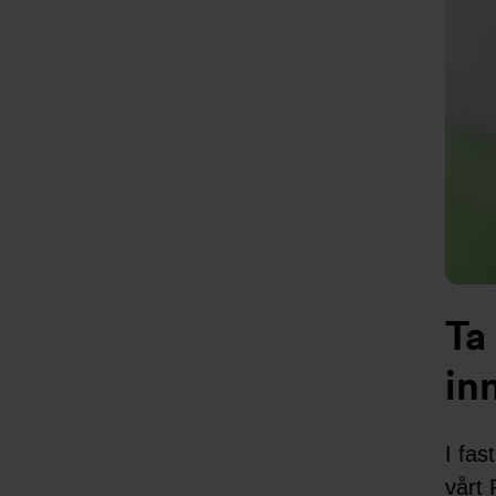
Ta
in
I fas
vårt 