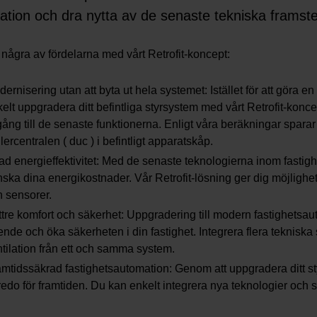
lation och dra nytta av de senaste tekniska framst
 några av fördelarna med vårt Retrofit-koncept:
ernisering utan att byta ut hela systemet: Istället för att göra 
elt uppgradera ditt befintliga styrsystem med vårt Retrofit-konce
lgång till de senaste funktionerna. Enligt våra beräkningar spa
lercentralen ( duc ) i befintligt apparatskåp.
ad energieffektivitet: Med de senaste teknologierna inom fast
ska dina energikostnader. Vår Retrofit-lösning ger dig möjligh
 sensorer.
tre komfort och säkerhet: Uppgradering till modern fastighetsaut
nde och öka säkerheten i din fastighet. Integrera flera tekniska 
tilation från ett och samma system.
mtidssäkrad fastighetsautomation: Genom att uppgradera ditt styr
redo för framtiden. Du kan enkelt integrera nya teknologier och sy