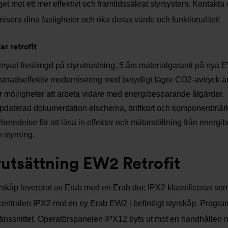
get mot ett mer effektivt och framtidssäkrat styrsystem. Kontakta 
isera dina fastigheter och öka deras värde och funktionalitet!
ar retrofit
nyad livslängd på styrutrustning, 5 års materialgaranti på nya 
tnadseffektiv modernisering med betydligt lägre CO2-avtryck än 
 möjligheter att arbeta vidare med energibesparande åtgärder.
pdaterad dokumentation elschema, driftkort och komponentmär
beredelse för att läsa in effekter och mätarställning från ener
 styrning.
rutsättning EW2 Retrofit
yrskåp levererat av Erab med en Erab duc IPX2 klassificeras som p
centralen IPX2 mot en ny Erab EW2 i befintligt styrskåp. Prog
änssnittet. Operatörspanelen IPX12 byts ut mot en handhålle