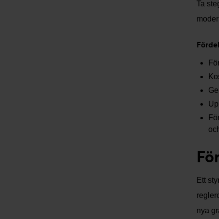
Ta ste
modern
Fördel
För
Kos
Ger
Up
För
och
Fö
Ett st
regler
nya gr