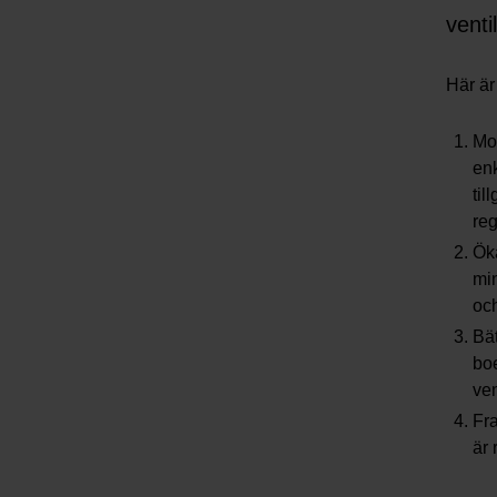
venti
Här är
Mod
enk
til
reg
Ök
min
och
Bät
boe
ven
Fra
är 