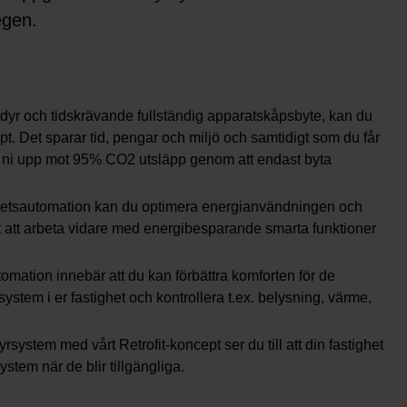
egen.
en dyr och tidskrävande fullständig apparatskåpsbyte, kan du
pt. Det sparar tid, pengar och miljö och samtidigt som du får
rar ni upp mot 95% CO2 utsläpp genom att endast byta
ighetsautomation kan du optimera energianvändningen och
et att arbeta vidare med energibesparande smarta funktioner
omation innebär att du kan förbättra komforten för de
system i er fastighet och kontrollera t.ex. belysning, värme,
system med vårt Retrofit-koncept ser du till att din fastighet
stem när de blir tillgängliga.