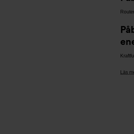
Router
På
ene
Kraftf
Läs me