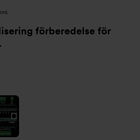
rnt.
sering förberedelse för
.