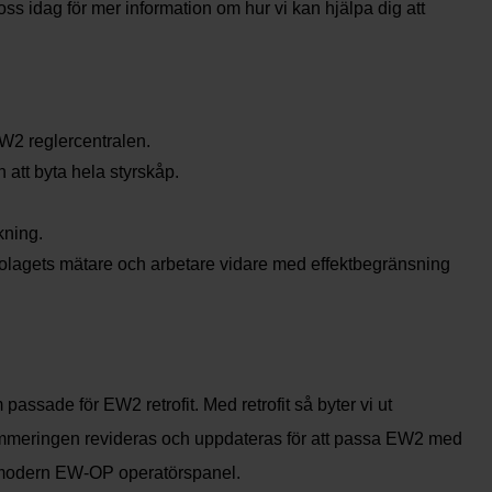
oss idag för mer information om hur vi kan hjälpa dig att
EW2 reglercentralen.
att byta hela styrskåp.
kning.
gibolagets mätare och arbetare vidare med effektbegränsning
assade för EW2 retrofit. Med retrofit så byter vi ut
rammeringen revideras och uppdateras för att passa EW2 med
n modern EW-OP operatörspanel.