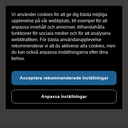
Vi använder cookies för att ge dig bästa möjliga
Visa
upplevelse på vår webbplats, till exempel för att
inneh
anpassa innehåll och annonser, tillhandahålla
funktioner för sociala medier och för att analysera
webbtrafiken. För bästa användarupplevelse
Du
Erab
>
Produkter
>
Pannsystem
>
Färdiga
rekommenderar vi att du aktiverar alla cookies, men
är
pannpaneler och skåp
här:
du kan också anpassa inställningarna efter dina
behov.
Läs mer om våra cookies här.
Acceptera rekommenderade inställningar
Färdiga pannpaneler
och skåp
Anpassa inställningar