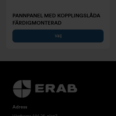
PANNPANEL MED KOPPLINGSLÅDA
FÄRDIGMONTERAD
Välj
Ytterligare
information
och
kontaktuppgifter
Adress