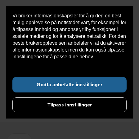
Vi bruker informasjonskapsler for å gi deg en best
Sho
mulig opplevelse på nettstedet vårt, for eksempel for
cont
å tilpasse innhold og annonser, tilby funksjoner i
sosiale medier og for å analysere nettrafikk. For den
beste brukeropplevelsen anbefaler vi at du aktiverer
Du
Armatec
>
Produkter
>
Rørtekniske løsninger
>
alle informasjonskapsler, men du kan også tilpasse
er
Rørkuplinger
her:
innstillingene for å passe dine behov.
Les mer om
informasjonskapsler her.
Godta anbefalte innstillinger
Rørkuplinger
Tilpass innstillinger