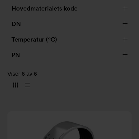
Hovedmaterialets kode
DN
Temperatur (°C)
PN
Viser 6 av 6
Vis
Vis
som
som
kort
liste