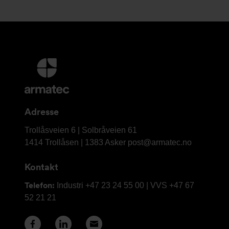
Mer
informasjon
og
kontaktinformasjon
Adresse
Armatec
Trollåsveien 6 | Solbråveien 61
AS
1414 Trollåsen | 1383 Asker
post@armatec.no
Kontakt
Telefon:
Industri +47 23 24 55 00 | VVS +47 67
52 21 21