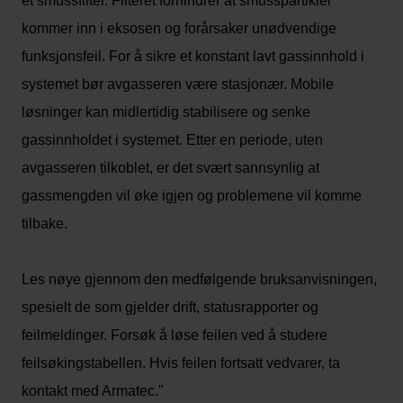
et smussfilter. Filteret forhindrer at smusspartikler
kommer inn i eksosen og forårsaker unødvendige
funksjonsfeil. For å sikre et konstant lavt gassinnhold i
systemet bør avgasseren være stasjonær. Mobile
løsninger kan midlertidig stabilisere og senke
gassinnholdet i systemet. Etter en periode, uten
avgasseren tilkoblet, er det svært sannsynlig at
gassmengden vil øke igjen og problemene vil komme
tilbake.
Les nøye gjennom den medfølgende bruksanvisningen,
spesielt de som gjelder drift, statusrapporter og
feilmeldinger. Forsøk å løse feilen ved å studere
feilsøkingstabellen. Hvis feilen fortsatt vedvarer, ta
kontakt med Armatec."