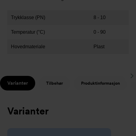
Trykklasse (PN)
8 - 10
Temperatur (°C)
0 - 90
Hovedmateriale
Plast
S
Varianter
Tilbehør
Produktinformasjon
t
Varianter