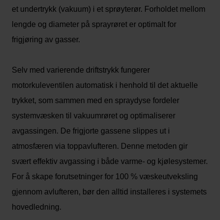
et undertrykk (vakuum) i et sprøyterør. Forholdet mellom
lengde og diameter på sprayrøret er optimalt for
frigjøring av gasser.
Selv med varierende driftstrykk fungerer
motorkuleventilen automatisk i henhold til det aktuelle
trykket, som sammen med en spraydyse fordeler
systemvæsken til vakuumrøret og optimaliserer
avgassingen. De frigjorte gassene slippes ut i
atmosfæren via toppavlufteren. Denne metoden gir
svært effektiv avgassing i både varme- og kjølesystemer.
For å skape forutsetninger for 100 % væskeutveksling
gjennom avlufteren, bør den alltid installeres i systemets
hovedledning.