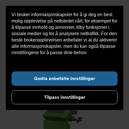
Vi bruker informasjonskapsler for å gi deg en best
Sho
mulig opplevelse på nettstedet vårt, for eksempel for
cont
å tilpasse innhold og annonser, tilby funksjoner i
sosiale medier og for å analysere nettrafikk. For den
beste brukeropplevelsen anbefaler vi at du aktiverer
Du
Armatec
>
Produkter
>
Luft og partikkelutskillere
>
alle informasjonskapsler, men du kan også tilpasse
er
Vakuumutluftere
>
Touch
>
AT8080A Servitec 35-120
her:
Touch
innstillingene for å passe dine behov.
Les mer om
informasjonskapsler her.
Godta anbefalte innstillinger
Tilpass innstillinger