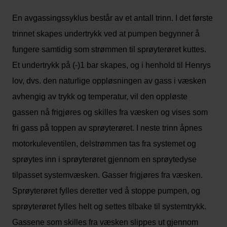
En avgassingssyklus består av et antall trinn. I det første
trinnet skapes undertrykk ved at pumpen begynner å
fungere samtidig som strømmen til sprøyterøret kuttes.
Et undertrykk på (-)1 bar skapes, og i henhold til Henrys
lov, dvs. den naturlige oppløsningen av gass i væsken
avhengig av trykk og temperatur, vil den oppløste
gassen nå frigjøres og skilles fra væsken og vises som
fri gass på toppen av sprøyterøret. I neste trinn åpnes
motorkuleventilen, delstrømmen tas fra systemet og
sprøytes inn i sprøyterøret gjennom en sprøytedyse
tilpasset systemvæsken. Gasser frigjøres fra væsken.
Sprøyterøret fylles deretter ved å stoppe pumpen, og
sprøyterøret fylles helt og settes tilbake til systemtrykk.
Gassene som skilles fra væsken slippes ut gjennom