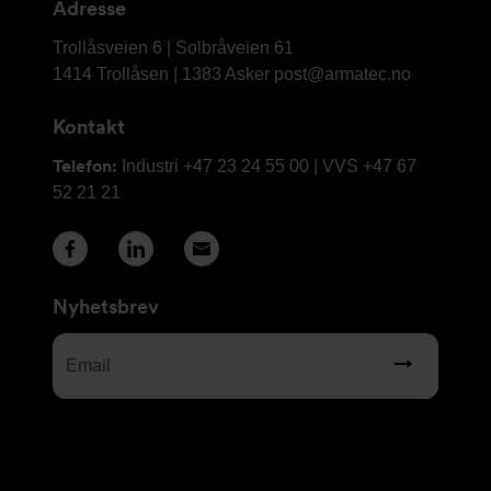
Adresse
Armatec
Trollåsveien 6 | Solbråveien 61
AS
1414 Trollåsen | 1383 Asker
post@armatec.no
Kontakt
Telefon:
Industri +47 23 24 55 00 | VVS +47 67
52 21 21
Nyhetsbrev
Email
(Required)