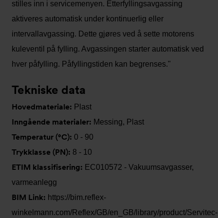
stilles inn i servicemenyen. Etterfyllingsavgassing
aktiveres automatisk under kontinuerlig eller
intervallavgassing. Dette gjøres ved å sette motorens
kuleventil på fylling. Avgassingen starter automatisk ved
hver påfylling. Påfyllingstiden kan begrenses."
Tekniske data
Hovedmateriale:
Plast
Inngående materialer:
Messing, Plast
Temperatur (°C):
0 - 90
Trykklasse (PN):
8 - 10
ETIM klassifisering:
EC010572 - Vakuumsavgasser,
varmeanlegg
BIM Link:
https://bim.reflex-
winkelmann.com/Reflex/GB/en_GB/library/product/Servitec-