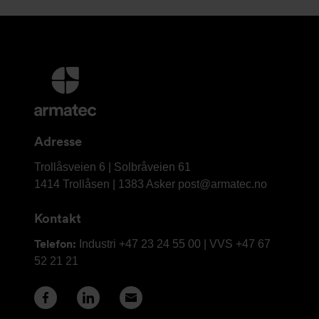
Mer
informasjon
og
kontaktinformasjon
Adresse
Armatec
Trollåsveien 6 | Solbråveien 61
AS
1414 Trollåsen | 1383 Asker
post@armatec.no
Kontakt
Telefon:
Industri +47 23 24 55 00 | VVS +47 67
52 21 21