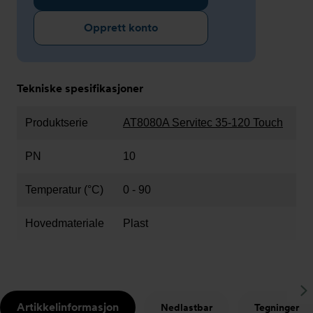
Opprett konto
Tekniske spesifikasjoner
Produktserie
AT8080A Servitec 35-120 Touch
PN
10
Temperatur (°C)
0 - 90
Hovedmateriale
Plast
S
Artikkelinformasjon
Nedlastbar
Tegninger
t