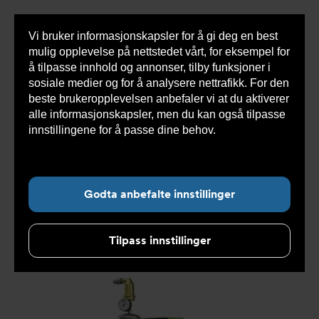
Vi bruker informasjonskapsler for å gi deg en best
Sho
mulig opplevelse på nettstedet vårt, for eksempel for
cont
å tilpasse innhold og annonser, tilby funksjoner i
sosiale medier og for å analysere nettrafikk. For den
beste brukeropplevelsen anbefaler vi at du aktiverer
Du
Armatec
>
Produkter
>
Luft og partikkelutskillere
>
alle informasjonskapsler, men du kan også tilpasse
er
Vakuumutluftere
>
Touch
>
AT8080A Servitec 35-120
her:
Touch
>
Servitec 120 vakuumrørutlufter vann, touch,
innstillingene for å passe dine behov.
Les mer om
90°C, 1110 W 110480
informasjonskapsler her.
Godta anbefalte innstillinger
Tilpass innstillinger