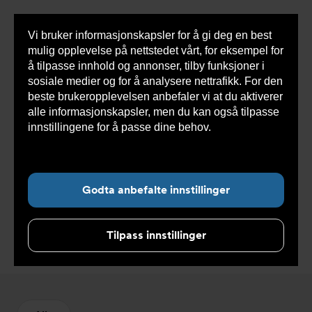
Vi bruker informasjonskapsler for å gi deg en best
Sho
mulig opplevelse på nettstedet vårt, for eksempel for
cont
å tilpasse innhold og annonser, tilby funksjoner i
sosiale medier og for å analysere nettrafikk. For den
beste brukeropplevelsen anbefaler vi at du aktiverer
Du
Armatec
>
Produkter
>
Luft og partikkelutskillere
>
alle informasjonskapsler, men du kan også tilpasse
er
Vakuumutluftere
>
Touch
her:
innstillingene for å passe dine behov.
Les mer om
informasjonskapsler her.
Godta anbefalte innstillinger
Touch
Tilpass innstillinger