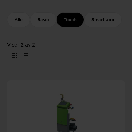
Alle
Basic
Touch
Smart app
Viser 2 av 2
Vis
Vis
som
som
kort
liste