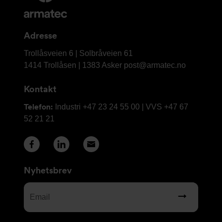
informasjon
og
kontaktinformasjon
Adresse
Armatec
Trollåsveien 6 | Solbråveien 61
AS
1414 Trollåsen | 1383 Asker
post@armatec.no
Kontakt
Telefon:
Industri +47 23 24 55 00 | VVS +47 67
52 21 21
Nyhetsbrev
Email
(Required)