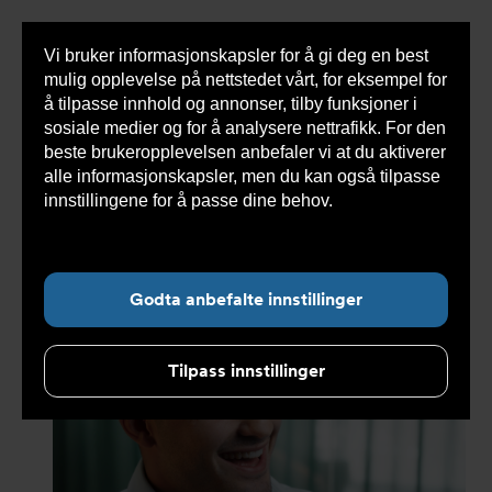
Vi bruker informasjonskapsler for å gi deg en best
Sho
mulig opplevelse på nettstedet vårt, for eksempel for
cont
å tilpasse innhold og annonser, tilby funksjoner i
sosiale medier og for å analysere nettrafikk. For den
beste brukeropplevelsen anbefaler vi at du aktiverer
Du
Armatec
>
Nyheter
>
Nyheter 2026
>
Meet the
alle informasjonskapsler, men du kan også tilpasse
er
experts: Adam om hverdagen i Armatec
her:
innstillingene for å passe dine behov.
Les mer om
informasjonskapsler her.
Undernavigasjon for ”Nyheter”
Godta anbefalte innstillinger
Tilpass innstillinger