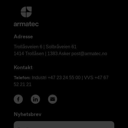
Mer
informasjon
og
kontaktinformasjon
Adresse
Armatec
Trollåsveien 6 | Solbråveien 61
AS
1414 Trollåsen | 1383 Asker
post@armatec.no
Kontakt
Telefon:
Industri +47 23 24 55 00 | VVS +47 67
52 21 21
Nyhetsbrev
Email