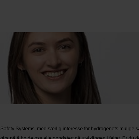
 Safety Systems, med særlig interesse for hydrogenets mulige
l gira på å holde oss alle oppdatert på utviklingen i feltet. Er du