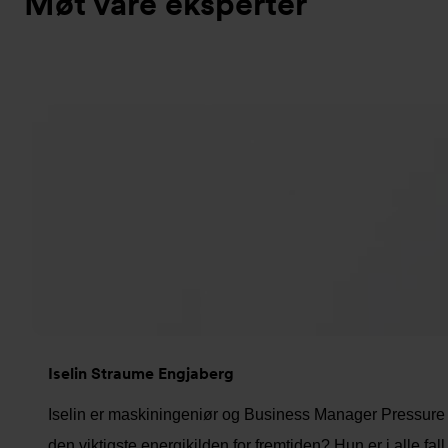
Møt våre eksperter
Iselin Straume Engjaberg
Iselin er maskiningeniør og Business Manager Pressure
den viktigste energikilden for fremtiden? Hun er i alle fal