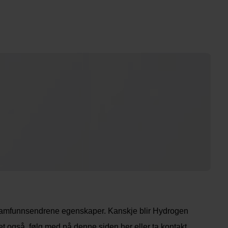
 samfunnsendrene egenskaper. Kanskje blir Hydrogen
 det også, følg med på denne siden her eller ta kontakt