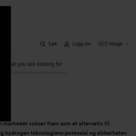
Hje
Søk
Logg inn
🇳🇴 Norge
d what you are looking for
 markedet vokser frem som et alternativ til
tlig hydrogen teknologiens potensial og sikkerheten