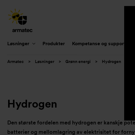
Hovednavigasjon
Løsninger
Produkter
Kompetanse og support
Du
Armatec
>
Løsninger
>
Grønn energi
>
Hydrogen
er
her:
Hydrogen
Den største fordelen med hydrogen er kanskje pote
batterier og mellomlagring av elektrisitet for for