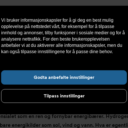
Vi bruker informasjonskapsler for å gi deg en best mulig
opplevelse på nettstedet vårt, for eksempel for å tilpasse
innhold og annonser, tilby funksjoner i sosiale medier og for å
analysere nettrafikk. For den beste brukeropplevelsen
Nyheter
Om oss
Kontakt oss
Nettbutikk
Bærekraft
anbefaler vi at du aktiverer alle informasjonskapsler, men du
kan også tilpasse innstillingene for å passe dine behov.
Les
mer om informasjonskapsler her.
Fin
Godta anbefalte innstillinger
Tilpass innstillinger
nsialet som en ren og fornybar energibærer. Hydrogen
nybare energikilder som sol, vind og vann. Hva er egen