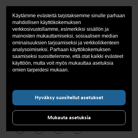
Käytämme evästeitä tarjotaksemme sinulle parhaan
Sho
mahdollisen käyttökokemuksen
cont
verkkosivustollamme, esimerkiksi sisällön ja
mainosten mukauttamiseksi, sosiaalisen median
ominaisuuksien tarjoamiseksi ja verkkoliikenteen
analysoimiseksi. Parhaan käyttökokemuksen
Alanavigointi ”Yritys”
saamiseksi suosittelemme, että otat kaikki evästeet
käyttöön, mutta voit myös mukauttaa asetuksia
omien tarpeidesi mukaan.
Lue lisää evästeistä
Referenssejä
täältä.
Kokoamme tälle sivulle referenssejä
Hyväksy suositellut asetukset
projekteista, joissa olemme olleet mukana
viime vuosina.
Mukauta asetuksia