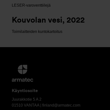
LESER-varoventtiilejä
Kouvolan vesi, 2022
Toimilaitteiden kuntokartoitus
Lisätietoja
ja
Yhteystiedot
Käyntiosoite
OY
Juurakkotie 5 A 2
Armatec
01510
VANTAA | finland@armatec.com