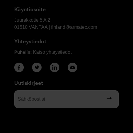
Käyntiosoite
OY
Juurakkotie 5 A 2
Armatec
01510
VANTAA | finland@armatec.com
Finland
Yhteystiedot
AB
Puhelin:
Katso yhteystiedot
Uutiskirjeet
Sähköpostisi
(Required)