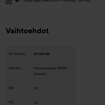
Tuote data sheet (PDF-Tiedosto, 584 kB)
Vaihtoehdot
AT 1161-50
Pehmeä tiiviste EPDM,
Jousella
50
16