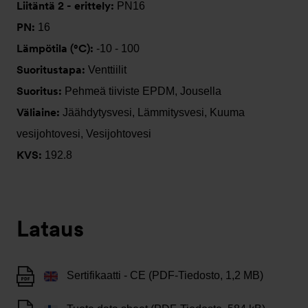
Liitäntä 2 - erittely:
PN16
PN:
16
Lämpötila (°C):
-10 - 100
Suoritustapa:
Venttiilit
Suoritus:
Pehmeä tiiviste EPDM, Jousella
Väliaine:
Jäähdytysvesi, Lämmitysvesi, Kuuma
vesijohtovesi, Vesijohtovesi
KVS:
192.8
Lataus
Sertifikaatti - CE (PDF-Tiedosto, 1,2 MB)