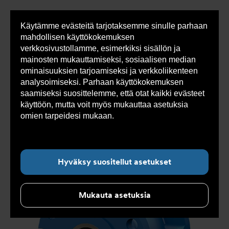
Käytämme evästeitä tarjotaksemme sinulle parhaan
Sho
mahdollisen käyttökokemuksen
cont
verkkosivustollamme, esimerkiksi sisällön ja
mainosten mukauttamiseksi, sosiaalisen median
ominaisuuksien tarjoamiseksi ja verkkoliikenteen
Olet
Armatec
>
Tuotteet
>
Venttiilit
>
analysoimiseksi. Parhaan käyttökokemuksen
tässä:
Takaiskuventtiilit
>
Istukkaventtiilit
>
Istukkatakaiskuventtiili AT 1161-
>
saamiseksi suosittelemme, että otat kaikki evästeet
Istukkatakaiskuventtiili AT 1161-80
käyttöön, mutta voit myös mukauttaa asetuksia
omien tarpeidesi mukaan.
Lue lisää evästeistä
täältä.
Hyväksy suositellut asetukset
Mukauta asetuksia