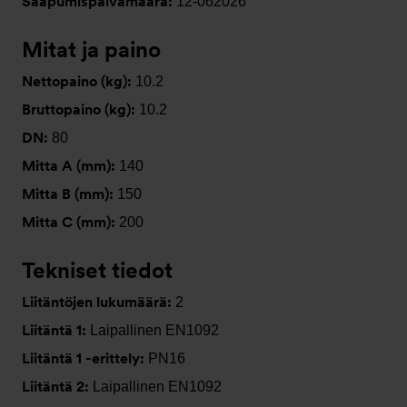
Saapumispäivämäärä:
12-062026
Mitat ja paino
Nettopaino (kg):
10.2
Bruttopaino (kg):
10.2
DN:
80
Mitta A (mm):
140
Mitta B (mm):
150
Mitta C (mm):
200
Tekniset tiedot
Liitäntöjen lukumäärä:
2
Liitäntä 1:
Laipallinen EN1092
Liitäntä 1 -erittely:
PN16
Liitäntä 2:
Laipallinen EN1092