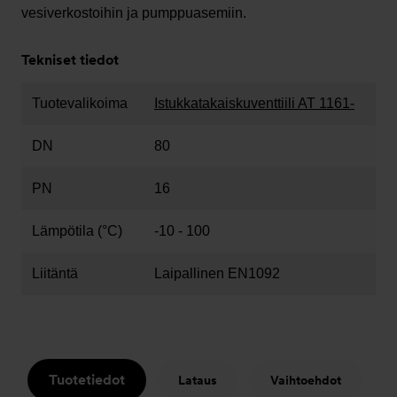
vesiverkostoihin ja pumppuasemiin.
Tekniset tiedot
Tuotevalikoima
Istukkatakaiskuventtiili AT 1161-
DN
80
PN
16
Lämpötila (°C)
-10 - 100
Liitäntä
Laipallinen EN1092
Tuotetiedot
Lataus
Vaihtoehdot