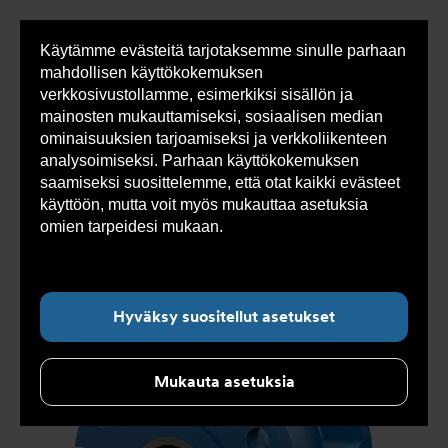
Käytämme evästeitä tarjotaksemme sinulle parhaan
Sho
mahdollisen käyttökokemuksen
cont
verkkosivustollamme, esimerkiksi sisällön ja
mainosten mukauttamiseksi, sosiaalisen median
ominaisuuksien tarjoamiseksi ja verkkoliikenteen
Olet
Armatec
>
Tuotteet
>
Venttiilit
>
analysoimiseksi. Parhaan käyttökokemuksen
tässä:
Takaiskuventtiilit
>
Istukkaventtiilit
>
Istukkatakaiskuventtiili AT 1161-
>
saamiseksi suosittelemme, että otat kaikki evästeet
Istukkatakaiskuventtiili AT 1161-125
käyttöön, mutta voit myös mukauttaa asetuksia
omien tarpeidesi mukaan.
Lue lisää evästeistä
täältä.
Hyväksy suositellut asetukset
Mukauta asetuksia