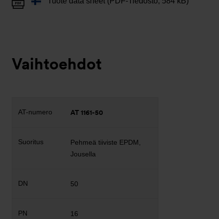
Tuote data sheet (PDF-Tiedosto, 584 kB)
Vaihtoehdot
AT 1161-50
Pehmeä tiiviste EPDM,
Jousella
50
16