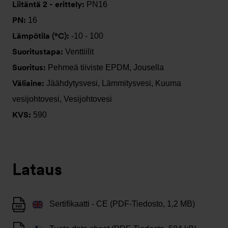
Liitäntä 2 - erittely:
PN16
PN:
16
Lämpötila (°C):
-10 - 100
Suoritustapa:
Venttiilit
Suoritus:
Pehmeä tiiviste EPDM, Jousella
Väliaine:
Jäähdytysvesi, Lämmitysvesi, Kuuma
vesijohtovesi, Vesijohtovesi
KVS:
590
Lataus
Sertifikaatti - CE (PDF-Tiedosto, 1,2 MB)