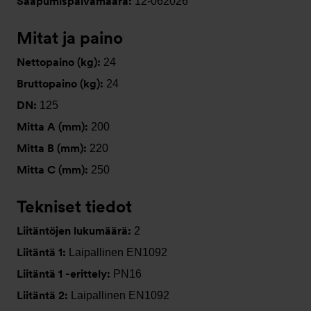
Saapumispäivämäärä:
12-062026
Mitat ja paino
Nettopaino (kg):
24
Bruttopaino (kg):
24
DN:
125
Mitta A (mm):
200
Mitta B (mm):
220
Mitta C (mm):
250
Tekniset tiedot
Liitäntöjen lukumäärä:
2
Liitäntä 1:
Laipallinen EN1092
Liitäntä 1 -erittely:
PN16
Liitäntä 2:
Laipallinen EN1092