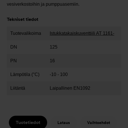
vesiverkostoihin ja pumppuasemiin.
Tekniset tiedot
Tuotevalikoima
Istukkatakaiskuventtiili AT 1161-
DN
125
PN
16
Lämpötila (°C)
-10 - 100
Liitäntä
Laipallinen EN1092
Tuotetiedot
Lataus
Vaihtoehdot