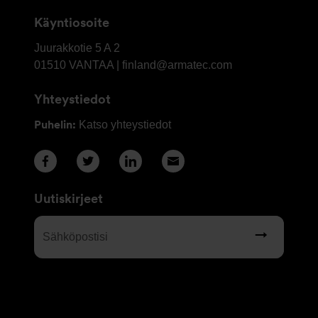
Käyntiosoite
OY
Juurakkotie 5 A 2
Armatec
01510
VANTAA | finland@armatec.com
Finland
Yhteystiedot
AB
Puhelin:
Katso yhteystiedot
Uutiskirjeet
Sähköpostisi
(Required)