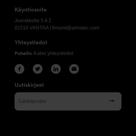
Käyntiosoite
OY
Juurakkotie 5 A 2
Armatec
01510
VANTAA | finland@armatec.com
Finland
Yhteystiedot
AB
Puhelin:
Katso yhteystiedot
Uutiskirjeet
Sähköpostisi
(Required)