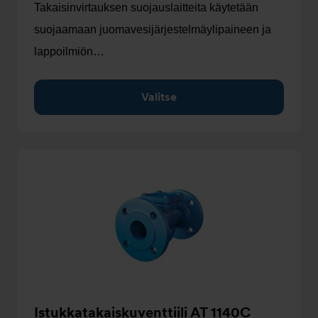
Takaisinvirtauksen suojauslaitteita käytetään
suojaamaan juomavesijärjestelmäylipaineen ja
lappoilmiön…
Valitse
Istukkatakaiskuventtiili AT 1140C