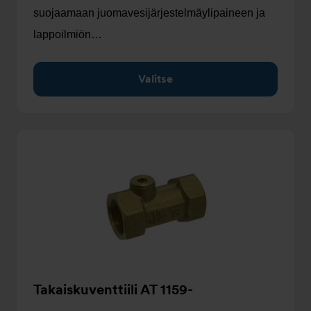
suojaamaan juomavesijärjestelmäylipaineen ja
lappoilmiön…
Valitse
Takaiskuventtiili AT 1159-