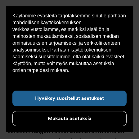
Käytämme evästeitä tarjotaksemme sinulle parhaan
Sho
mahdollisen käyttökokemuksen
cont
verkkosivustollamme, esimerkiksi sisällön ja
mainosten mukauttamiseksi, sosiaalisen median
ominaisuuksien tarjoamiseksi ja verkkoliikenteen
Olet
Armatec
>
Tuotteet
>
Venttiilit
>
analysoimiseksi. Parhaan käyttökokemuksen
tässä:
Takaiskuventtiilit
>
Istukkaventtiilit
saamiseksi suosittelemme, että otat kaikki evästeet
käyttöön, mutta voit myös mukauttaa asetuksia
omien tarpeidesi mukaan.
Lue lisää evästeistä
täältä.
Istukkaventtiilit
Hyväksy suositellut asetukset
Istukkaventtiili säätelee virtausta liikuttamalla
Mukauta asetuksia
istukkaa ylös ja alas venttiilin istukan ja
venttiilin rungon välillä. Istukkaventtiileitä on