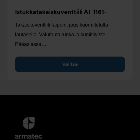
Istukkatakaiskuventtiili AT 1161-
Takaiskuventtiili laipoin, jousikuormitetulla
lautasella. Valurauta runko ja kumitiiviste.
Pääasiassa…
Valitse
Lisätietoja
ja
Yhteystiedot