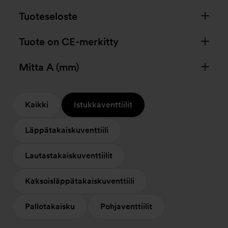
Tuoteseloste
Tuote on CE-merkitty
Mitta A (mm)
Kaikki
Istukkaventtiilit
Läppätakaiskuventtiili
Lautastakaiskuventtiilit
Kaksoisläppätakaiskuventtiili
Pallotakaisku
Pohjaventtiilit