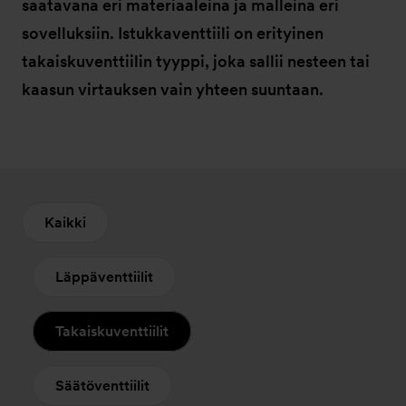
saatavana eri materiaaleina ja malleina eri
sovelluksiin. Istukkaventtiili on erityinen
takaiskuventtiilin tyyppi, joka sallii nesteen tai
kaasun virtauksen vain yhteen suuntaan.
Kaikki
Läppäventtiilit
Takaiskuventtiilit
Säätöventtiilit