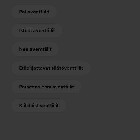
Palloventtiilit
Istukkaventtiilit
Neulaventtiilit
Etäohjattavat säätöventtiilit
Paineenalennusventtiilit
Kiilaluistiventtiilit