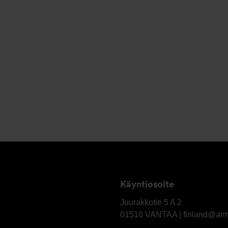
Käyntiosoite
OY
Armatec
Juurakkotie 5 A 2
Finland
01510
VANTAA | finland@ar
AB