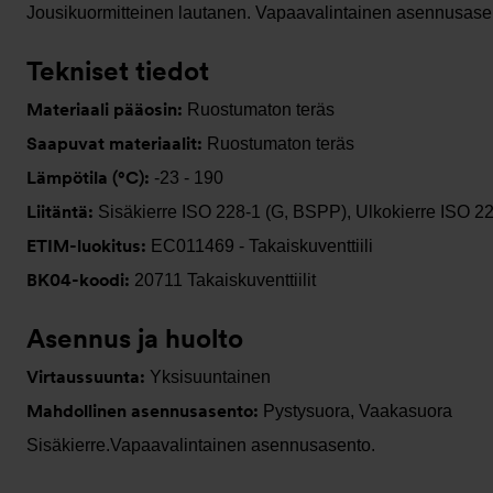
Jousikuormitteinen lautanen. Vapaavalintainen asennusasen
Tekniset tiedot
Materiaali pääosin:
Ruostumaton teräs
Saapuvat materiaalit:
Ruostumaton teräs
Lämpötila (°C):
-23 - 190
Liitäntä:
Sisäkierre ISO 228-1 (G, BSPP), Ulkokierre ISO 2
ETIM-luokitus:
EC011469 - Takaiskuventtiili
BK04-koodi:
20711 Takaiskuventtiilit
Asennus ja huolto
Virtaussuunta:
Yksisuuntainen
Mahdollinen asennusasento:
Pystysuora, Vaakasuora
Sisäkierre.Vapaavalintainen asennusasento.