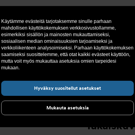
Käytämme evästeitä tarjotaksemme sinulle parhaan
mahdollisen käyttökokemuksen verkkosivustollamme,
esimerkiksi sisällön ja mainosten mukauttamiseksi,
sosiaalisen median ominaisuuksien tarjoamiseksi ja
lto
Vastuullisuus
Yhteystiedot
Tekniset apuvälineet
verkkoliikenteen analysoimiseksi. Parhaan käyttökokemuksen
saamiseksi suosittelemme, että otat kaikki evästeet käyttöön,
mutta voit myös mukauttaa asetuksia omien tarpeidesi
Istukkaventtiilit
>
Takaiskuventtiili AT 1148A
mukaan.
Lue lisää evästeistä täältä.
Hyväksy suositellut asetukset
Mukauta asetuksia
Takaiskuv