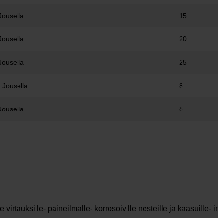
Jousella
15
Jousella
20
Jousella
25
 Jousella
8
Jousella
8
le virtauksille- paineilmalle- korrosoiville nesteille ja kaasuille- i