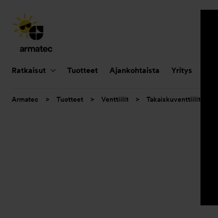
Päänavigointi
Ratkaisut
Tuotteet
Ajankohtaista
Yritys
Huo
Olet
Armatec
>
Tuotteet
>
Venttiilit
>
Takaiskuventtiilit
>
tässä: