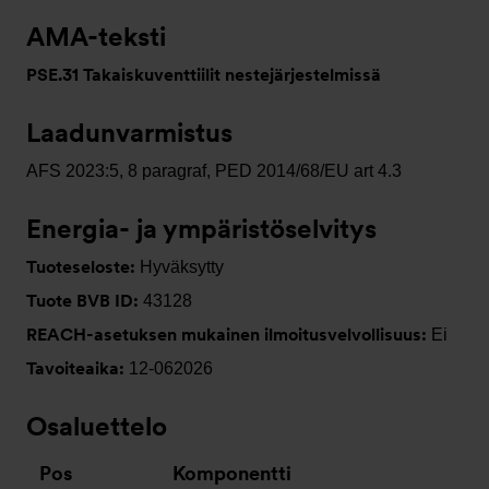
AMA-teksti
PSE.31 Takaiskuventtiilit nestejärjestelmissä
Laadunvarmistus
AFS 2023:5, 8 paragraf, PED 2014/68/EU art 4.3
Energia- ja ympäristöselvitys
Tuoteseloste:
Hyväksytty
Tuote BVB ID:
43128
REACH-asetuksen mukainen ilmoitusvelvollisuus:
Ei
Tavoiteaika:
12-062026
Osaluettelo
Pos
Komponentti