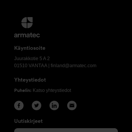
Lisätietoja
ja
Yhteystiedot
Käyntiosoite
OY
Juurakkotie 5 A 2
Armatec
01510
VANTAA | finland@armatec.com
Finland
Yhteystiedot
AB
Puhelin:
Katso yhteystiedot
Uutiskirjeet
Sähköpostisi