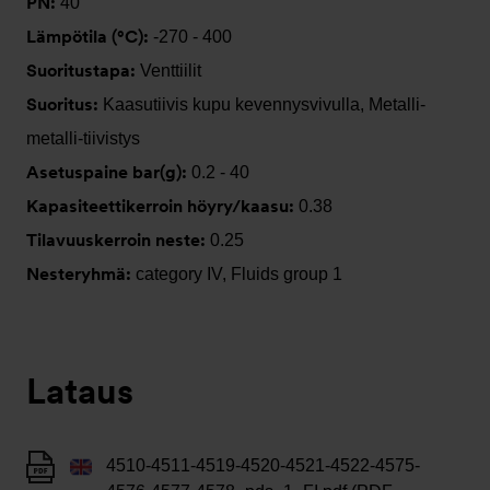
PN:
40
Lämpötila (°C):
-270 - 400
Suoritustapa:
Venttiilit
Suoritus:
Kaasutiivis kupu kevennysvivulla, Metalli-
metalli-tiivistys
Asetuspaine bar(g):
0.2 - 40
Kapasiteettikerroin höyry/kaasu:
0.38
Tilavuuskerroin neste:
0.25
Nesteryhmä:
category IV, Fluids group 1
Lataus
4510-4511-4519-4520-4521-4522-4575-