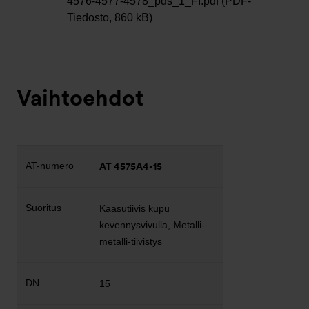
4576-4577-4578_pds_1_FI.pdf (PDF-
Tiedosto, 860 kB)
Vaihtoehdot
AT 4575A4-15
Kaasutiivis kupu
kevennysvivulla, Metalli-
metalli-tiivistys
15